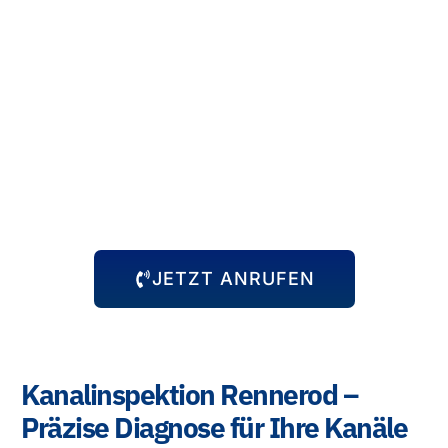
immer zur Verfügung, egal zu welcher Uhrzeit das Problem
auftritt. Wir kommen schnell zu Ihnen und beheben die
Situation, damit Sie sich wieder um die wichtigen Dinge
kümmern können.
JETZT ANRUFEN
Kanalinspektion Rennerod –
Präzise Diagnose für Ihre Kanäle
Mit einer
professionellen Kanalinspektion in
Rennerod
erkennen wir Probleme frühzeitig. Durch den
Einsatz von
Kamerasystemen
liefern wir Ihnen eine
detaillierte Analyse des Zustands Ihrer Kanalisation.