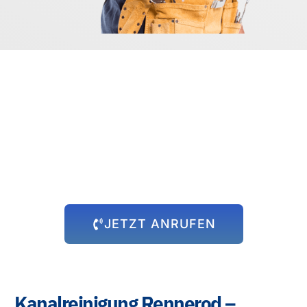
Rund um die Uhr für Sie da!
Abflussprobleme halten sich nicht an Öffnungszeiten – und wir
auch nicht! Unser 24-Stunden-Notdienst steht Ihnen immer zur
Verfügung, egal zu welcher Uhrzeit das Problem auftritt. Wir
kommen schnell zu Ihnen und beheben die Situation, damit Sie
sich wieder um die wichtigen Dinge kümmern können.
JETZT ANRUFEN
Kanalreinigung Rennerod –