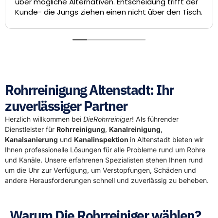
e Alternativen. Entscheidung trifft der
die Videoun
ungs ziehen einen nicht über den Tisch.
Sanierung un
Technik am T
laufen könne
hat eine her
Die Rohrrei
Rohrreinigung Altenstadt: Ihr
zuverlässiger Partner
Herzlich willkommen bei
DieRohrreiniger
! Als führender
Dienstleister für
Rohrreinigung
,
Kanalreinigung
,
Kanalsanierung
und
Kanalinspektion
in Altenstadt bieten wir
Ihnen professionelle Lösungen für alle Probleme rund um Rohre
und Kanäle. Unsere erfahrenen Spezialisten stehen Ihnen rund
um die Uhr zur Verfügung, um Verstopfungen, Schäden und
andere Herausforderungen schnell und zuverlässig zu beheben.
Warum Die Rohrreiniger wählen?