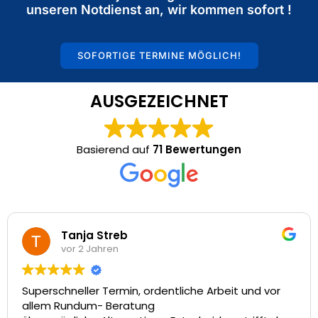
unseren Notdienst an, wir kommen sofort !
SOFORTIGE TERMINE MÖGLICH!
AUSGEZEICHNET
Basierend auf
71 Bewertungen
a Streb
Marc
 Jahren
vor 2 
er Termin, ordentliche Arbeit und vor
Vielen Dank f
um- Beratung
tollen Servi