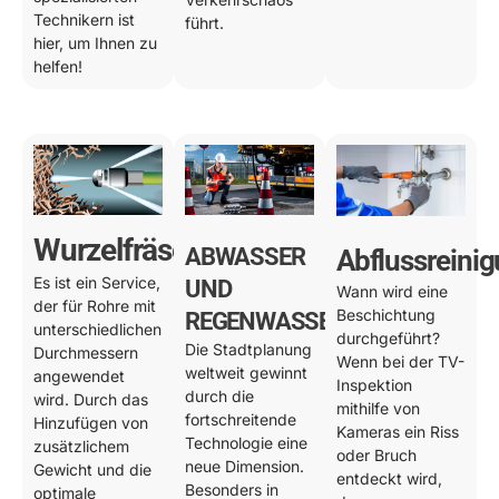
Technikern ist
führt.
hier, um Ihnen zu
helfen!
Wurzelfräsen
ABWASSER
Abflussreini
Es ist ein Service,
UND
Wann wird eine
der für Rohre mit
Beschichtung
REGENWASSER
unterschiedlichen
durchgeführt?
Die Stadtplanung
Durchmessern
Wenn bei der TV-
weltweit gewinnt
angewendet
Inspektion
durch die
wird. Durch das
mithilfe von
fortschreitende
Hinzufügen von
Kameras ein Riss
Technologie eine
zusätzlichem
oder Bruch
neue Dimension.
Gewicht und die
entdeckt wird,
Besonders in
optimale