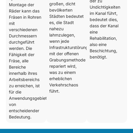
der zu
großen, dicht
Montage der
Undichtigkeiten
bevölkerten
Räder kann das
im Kanal führt,
Städten bedeutet
Fräsen in Rohren
bedeutet dies,
es, die Stadt
mit
dass der Kanal
nahezu
verschiedenen
eine
lahmzulegen,
Durchmessern
Rehabilitation,
wenn jede
durchgeführt
also eine
Infrastrukturstörung
werden. Die
Beschichtung,
mit der offenen
Fähigkeit der
benötigt.
Grabungsmethode
Fräse, alle
repariert wird,
Bereiche
was zu einem
innerhalb ihres
erheblichen
Arbeitsbereichs
Verkehrschaos
zu erreichen, ist
führt.
für die
Anwendungsgebiete
von
entscheidender
Bedeutung.