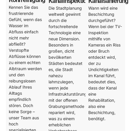
Kanalinspektion
Kanalsanierung
Kennen Sie das
Die Stadtplanung
Wann wird eine
frustrierende
weltweit gewinnt
Beschichtung
Gefühl, wenn das
durch die
durchgeführt?
Wasser im
fortschreitende
Wenn bei der TV-
Abfluss einfach
Technologie eine
Inspektion
nicht mehr
neue Dimension.
mithilfe von
abfließt?
Besonders in
Kameras ein Riss
Verstopfte
großen, dicht
oder Bruch
Abflüsse können
bevölkerten
entdeckt wird,
zu einem echten
Städten bedeutet
der zu
Albtraum werden
es, die Stadt
Undichtigkeiten
und den
nahezu
im Kanal führt,
reibungslosen
lahmzulegen,
bedeutet dies,
Ablauf Ihres
wenn jede
dass der Kanal
Alltags
Infrastrukturstörung
eine
empfindlich
mit der offenen
Rehabilitation,
stören. Doch
Grabungsmethode
also eine
keine Sorge –
repariert wird,
Beschichtung,
unser Team aus
was zu einem
benötigt.
hoch
erheblichen
spezialisierten
Verkehrschaos