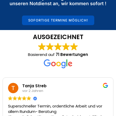
unseren Notdienst an, wir kommen sofort !
SOFORTIGE TERMINE MÖGLICH!
AUSGEZEICHNET
Basierend auf
71 Bewertungen
Tanja Streb
vor 2 Jahren
perschneller Termin, ordentliche Arbeit und vor
Vie
lem Rundum- Beratung
tol