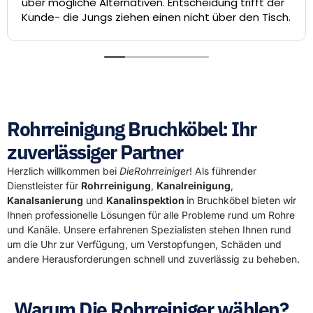
er mögliche Alternativen. Entscheidung trifft der
di
nde- die Jungs ziehen einen nicht über den Tisch.
Sa
Te
lau
hat
Di
Rohrreinigung Bruchköbel: Ihr
zuverlässiger Partner
Herzlich willkommen bei
DieRohrreiniger
! Als führender
Dienstleister für
Rohrreinigung
,
Kanalreinigung
,
Kanalsanierung
und
Kanalinspektion
in Bruchköbel bieten wir
Ihnen professionelle Lösungen für alle Probleme rund um Rohre
und Kanäle. Unsere erfahrenen Spezialisten stehen Ihnen rund
um die Uhr zur Verfügung, um Verstopfungen, Schäden und
andere Herausforderungen schnell und zuverlässig zu beheben.
Warum Die Rohrreiniger wählen?