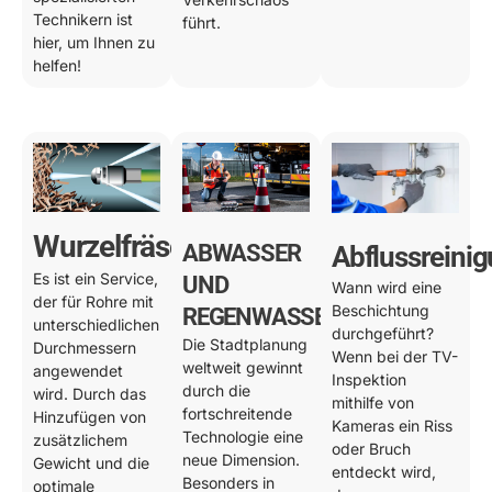
Technikern ist
führt.
hier, um Ihnen zu
helfen!
Wurzelfräsen
ABWASSER
Abflussreini
Es ist ein Service,
UND
Wann wird eine
der für Rohre mit
Beschichtung
REGENWASSER
unterschiedlichen
durchgeführt?
Die Stadtplanung
Durchmessern
Wenn bei der TV-
weltweit gewinnt
angewendet
Inspektion
durch die
wird. Durch das
mithilfe von
fortschreitende
Hinzufügen von
Kameras ein Riss
Technologie eine
zusätzlichem
oder Bruch
neue Dimension.
Gewicht und die
entdeckt wird,
Besonders in
optimale