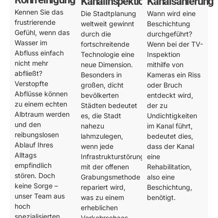
Kanalinspektion
Kanalsanierung
Kennen Sie das
Die Stadtplanung
Wann wird eine
frustrierende
weltweit gewinnt
Beschichtung
Gefühl, wenn das
durch die
durchgeführt?
Wasser im
fortschreitende
Wenn bei der TV-
Abfluss einfach
Technologie eine
Inspektion
nicht mehr
neue Dimension.
mithilfe von
abfließt?
Besonders in
Kameras ein Riss
Verstopfte
großen, dicht
oder Bruch
Abflüsse können
bevölkerten
entdeckt wird,
zu einem echten
Städten bedeutet
der zu
Albtraum werden
es, die Stadt
Undichtigkeiten
und den
nahezu
im Kanal führt,
reibungslosen
lahmzulegen,
bedeutet dies,
Ablauf Ihres
wenn jede
dass der Kanal
Alltags
Infrastrukturstörung
eine
empfindlich
mit der offenen
Rehabilitation,
stören. Doch
Grabungsmethode
also eine
keine Sorge –
repariert wird,
Beschichtung,
unser Team aus
was zu einem
benötigt.
hoch
erheblichen
spezialisierten
Verkehrschaos