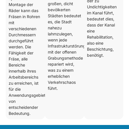
der zu
großen, dicht
Montage der
Undichtigkeiten
bevölkerten
Räder kann das
im Kanal führt,
Städten bedeutet
Fräsen in Rohren
bedeutet dies,
es, die Stadt
mit
dass der Kanal
nahezu
verschiedenen
eine
lahmzulegen,
Durchmessern
Rehabilitation,
wenn jede
durchgeführt
also eine
Infrastrukturstörung
werden. Die
Beschichtung,
mit der offenen
Fähigkeit der
benötigt.
Grabungsmethode
Fräse, alle
repariert wird,
Bereiche
was zu einem
innerhalb ihres
erheblichen
Arbeitsbereichs
Verkehrschaos
zu erreichen, ist
führt.
für die
Anwendungsgebiete
von
entscheidender
Bedeutung.