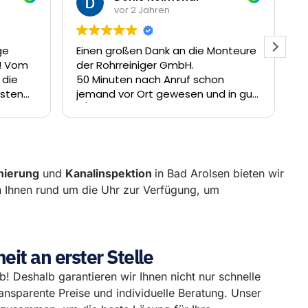
vor 2 Jahren
vor 2 Jah
Einen großen Dank an die Monteure
Sehr freundlich ...
der Rohrreiniger GmbH.
hier wird man nich
50 Minuten nach Anruf schon
sehr gut weiter s
jemand vor Ort gewesen und in gut
sofort wieder hi
3/4 Stunde wurde die Verstopfung
Dankeschön
im Schacht beseitigt.
Besten Dank
nierung
und
Kanalinspektion
in Bad Arolsen bieten wir
n Ihnen rund um die Uhr zur Verfügung, um
it an erster Stelle
eb! Deshalb garantieren wir Ihnen nicht nur schnelle
ansparente Preise und individuelle Beratung. Unser