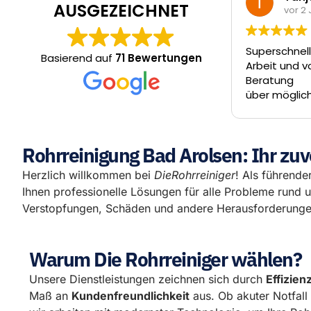
AUSGEZEICHNET
vor 2 Jahren
Superschneller Termin, ord
Basierend auf
71 Bewertungen
Arbeit und vor allem Rund
Beratung
über mögliche Alternativen
Entscheidung trifft der Kun
Jungs ziehen einen nicht ü
Tisch.
Rohrreinigung Bad Arolsen: Ihr zuv
Herzlich willkommen bei
DieRohrreiniger
! Als führender
Ihnen professionelle Lösungen für alle Probleme rund 
Verstopfungen, Schäden und andere Herausforderungen
Warum Die Rohrreiniger wählen?
Unsere Dienstleistungen zeichnen sich durch
Effizien
Maß an
Kundenfreundlichkeit
aus. Ob akuter Notfal