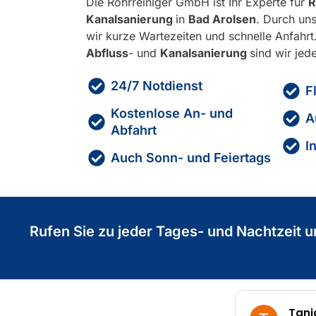
Die Rohrreiniger GmbH ist Ihr Experte für
R
Kanalsanierung
in
Bad Arolsen
. Durch uns
wir kurze Wartezeiten und schnelle Anfahrt
Abfluss
- und
Kanalsanierung
sind wir jede
24/7 Notdienst
F
Kostenlose An- und
A
Abfahrt
I
Auch Sonn- und Feiertags
Rufen Sie zu jeder Tages- und Nachtzeit u
Tanja Streb