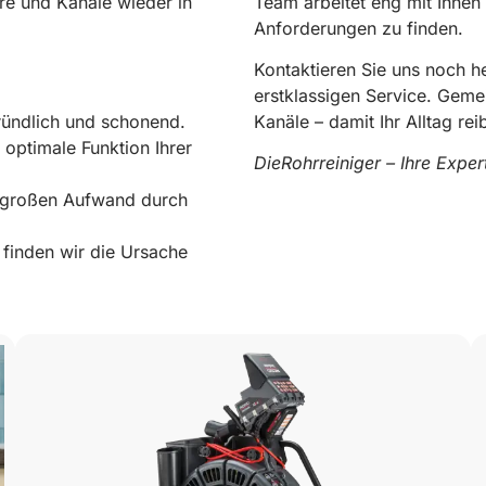
re und Kanäle wieder in
Team arbeitet eng mit Ihnen
Anforderungen zu finden.
Kontaktieren Sie uns noch 
erstklassigen Service. Geme
ründlich und schonend.
Kanäle – damit Ihr Alltag rei
 optimale Funktion Ihrer
DieRohrreiniger – Ihre Expe
e großen Aufwand durch
0178 119 49 39
finden wir die Ursache