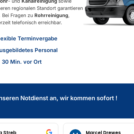
ohr
- und
Kanalreinigung
sowie
eren regionalen Standort garantieren
. Bei Fragen zu
Rohrreinigung
,
rzeit telefonisch erreichbar.
lexible Terminvergabe
usgebildetes Personal
n 30 Min. vor Ort
nseren Notdienst an, wir kommen sofort !
Marcel Drewes