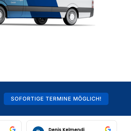
SOFORTIGE TERMINE MÖGLICH!
Denis Kelmendi
Heiko S