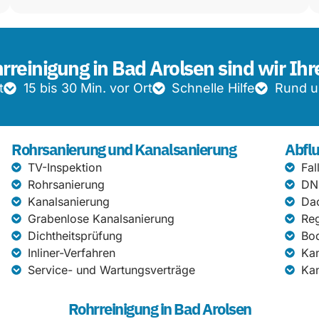
hrreinigung in Bad Arolsen sind wir Ihr
t
15 bis 30 Min. vor Ort
Schnelle Hilfe
Rund u
Rohrsanierung und Kanalsanierung
Abflu
TV-Inspektion
Fal
Rohrsanierung
DN
Kanalsanierung
Da
Grabenlose Kanalsanierung
Re
Dichtheitsprüfung
Bod
Inliner-Verfahren
Kan
Service- und Wartungsverträge
Kan
Rohrreinigung in Bad Arolsen