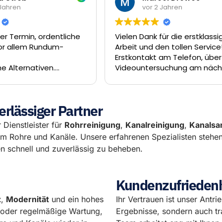
vor 2 Jahren
entliche
Vielen Dank für die erstklassige
um-
Arbeit und den tollen Service! Vom
Erstkontakt am Telefon, über die
.
Videountersuchung am nächsten
de- die
Tag und die Sanierung unseres
ber den
Abwasserkanal dank Inliner-Technik
am Tag darauf hätte es nicht
erlässiger Partner
besser laufen können. Das Team
um Firat, Ferat und Enrico hat eine
 Dienstleister für
Rohrreinigung
,
Kanalreinigung
,
Kanalsa
hervorragende Arbeit geleistet. Wir
um Rohre und Kanäle. Unsere erfahrenen Spezialisten stehe
können Die Rohrreiniger GmbH
 schnell und zuverlässig zu beheben.
wärmstens empfehlen.
Kundenzufriedenhe
z
,
Modernität
und ein hohes
Ihr Vertrauen ist unser Antri
l oder regelmäßige Wartung,
Ergebnisse, sondern auch tr