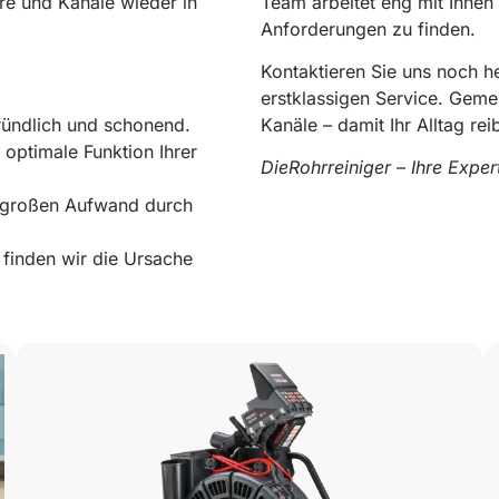
re und Kanäle wieder in
Team arbeitet eng mit Ihnen
Anforderungen zu finden.
Kontaktieren Sie uns noch 
erstklassigen Service. Geme
ründlich und schonend.
Kanäle – damit Ihr Alltag rei
 optimale Funktion Ihrer
DieRohrreiniger – Ihre Expe
e großen Aufwand durch
0178 119 49 39
finden wir die Ursache