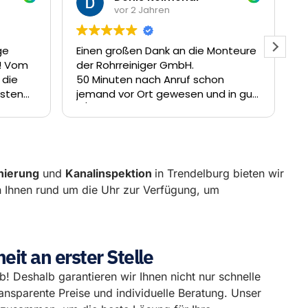
vor 2 Jahren
onteure
Sehr freundlich .... sofort vor Ort ....
S
hier wird man nicht vertröstet ....
F
n
sehr gut weiter so .... ich würde mich
V
 in gut
sofort wieder hier melden .... großes
opfung
Dankeschön
nierung
und
Kanalinspektion
in Trendelburg bieten wir
n Ihnen rund um die Uhr zur Verfügung, um
it an erster Stelle
eb! Deshalb garantieren wir Ihnen nicht nur schnelle
ansparente Preise und individuelle Beratung. Unser