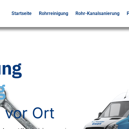
Startseite
Rohrreinigung
Rohr-Kanalsanierung
P
ung
g
 vor Ort