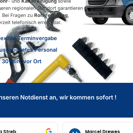
ohr
- und
Kanalreinigung
sowie
seren regionalen Standort garantieren
. Bei Fragen zu
Rohrreinigung
,
rzeit telefonisch erreichbar.
lexible Terminvergabe
usgebildetes Personal
n 30 Min. vor Ort
nseren Notdienst an, wir kommen sofort !
el Drewes
Denis Kelmendi