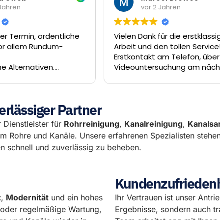
 Jahren
vor 2 Jahren
für die erstklassige
Einen großen Dank an die M
en tollen Service! Vom
der Rohrreiniger GmbH.
am Telefon, über die
50 Minuten nach Anruf scho
suchung am nächsten
jemand vor Ort gewesen und
 Sanierung unseres
3/4 Stunde wurde die Verst
al dank Inliner-Technik
im Schacht beseitigt.
uf hätte es nicht
Besten Dank
erlässiger Partner
en können. Das Team
rat und Enrico hat eine
 Dienstleister für
Rohrreinigung
,
Kanalreinigung
,
Kanalsa
e Arbeit geleistet. Wir
um Rohre und Kanäle. Unsere erfahrenen Spezialisten stehe
Rohrreiniger GmbH
 schnell und zuverlässig zu beheben.
empfehlen.
Kundenzufriedenhe
z
,
Modernität
und ein hohes
Ihr Vertrauen ist unser Antri
l oder regelmäßige Wartung,
Ergebnisse, sondern auch tr