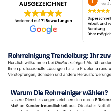
AUSGEZEICHNET
vor 2 Jahren
vor 2
Superschneller Termin, ordentliche
Vielen Dank 
Basierend auf
71 Bewertungen
Arbeit und vor allem Rundum-
Arbeit und d
Beratung
Erstkontakt 
über mögliche Alternativen.
Videounter
Entscheidung trifft der Kunde- die
Tag und die
Jungs ziehen einen nicht über den
Abwasserkan
Tisch.
am Tag dara
Rohrreinigung Trendelburg: Ihr zuv
besser lauf
um Firat, Fe
Herzlich willkommen bei
DieRohrreiniger
! Als führender
hervorragend
Ihnen professionelle Lösungen für alle Probleme rund 
können Die 
Verstopfungen, Schäden und andere Herausforderungen
wärmstens 
Warum Die Rohrreiniger wählen?
Unsere Dienstleistungen zeichnen sich durch
Effizien
Maß an
Kundenfreundlichkeit
aus. Ob akuter Notfal