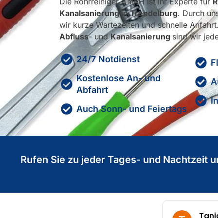
Die Rohrreiniger GmbH ist Ihr Experte für
R
Kanalsanierung
in
Trendelburg
. Durch un
wir kurze Wartezeiten und schnelle Anfahrt
Abfluss
- und
Kanalsanierung
sind wir jede
24/7 Notdienst
F
Kostenlose An- und
A
Abfahrt
I
Auch Sonn- und Feiertags
Rufen Sie zu jeder Tages- und Nachtzeit u
Tanja Streb
Marc