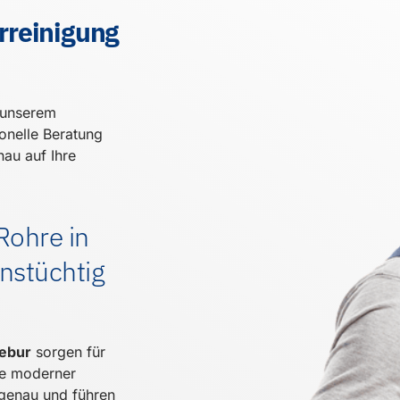
rreinigung
t unserem
ionelle Beratung
nau auf Ihre
 Rohre in
onstüchtig
rebur
sorgen für
lfe moderner
 genau und führen