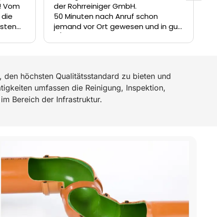
om
der Rohrreiniger GmbH.
hier 
50 Minuten nach Anruf schon
sehr 
n
jemand vor Ort gewesen und in gut
sofor
3/4 Stunde wurde die Verstopfung
Dank
nik
im Schacht beseitigt.
Besten Dank
m
 den höchsten Qualitätsstandard zu bieten und
ne
Wir
tigkeiten umfassen die Reinigung, Inspektion,
im Bereich der Infrastruktur.