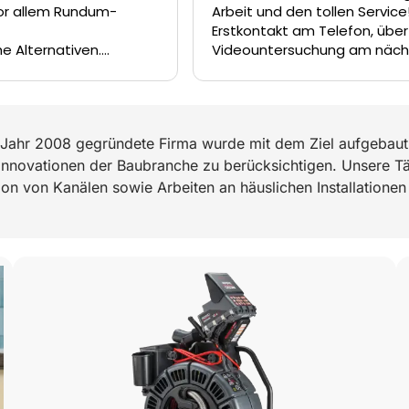
allem Rundum-
Arbeit und den tollen Service! V
Erstkontakt am Telefon, über die
lternativen.
Videountersuchung am nächste
fft der Kunde- die
Tag und die Sanierung unseres
nen nicht über den
Abwasserkanal dank Inliner-Tech
am Tag darauf hätte es nicht
besser laufen können. Das Tea
Jahr 2008 gegründete Firma wurde mit dem Ziel aufgebaut,
um Firat, Ferat und Enrico hat ei
hervorragende Arbeit geleistet. 
 Innovationen der Baubranche zu berücksichtigen. Unsere Tä
können Die Rohrreiniger GmbH
tion von Kanälen sowie Arbeiten an häuslichen Installationen 
wärmstens empfehlen.