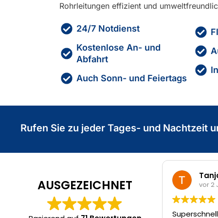
Rohrleitungen effizient und umweltfreundlic
24/7 Notdienst
F
Kostenlose An- und
A
Abfahrt
I
Auch Sonn- und Feiertags
Rufen Sie zu jeder Tages- und Nachtzeit u
Tanja S
AUSGEZEICHNET
vor 2 Jah
Superschneller T