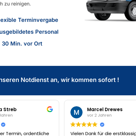
h zu reinigen.
lexible Terminvergabe
usgebildetes Personal
n 30 Min. vor Ort
nseren Notdienst an, wir kommen sofort !
treb
Marcel Drewes
ren
vor 2 Jahren
ermin, ordentliche
Vielen Dank für die erstklassige