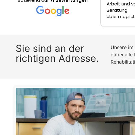
Basierend auf
71 Bewertungen
Arbeit und vor 
Beratung
über mögliche A
Entscheidung tri
Jungs ziehen ei
Tisch.
Sie sind an der
Unsere im 
dabei alle
richtigen Adresse.
Rehabilita