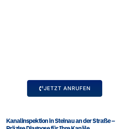
Rund um die Uhr für Sie da!
Abflussprobleme halten sich nicht an Öffnungszeiten – und
wir auch nicht! Unser 24-Stunden-Notdienst steht Ihnen
immer zur Verfügung, egal zu welcher Uhrzeit das Problem
auftritt. Wir kommen schnell zu Ihnen und beheben die
Situation, damit Sie sich wieder um die wichtigen Dinge
kümmern können.
JETZT ANRUFEN
Kanalinspektion in Steinau an der Straße –
Präzise Diagnose für Ihre Kanäle