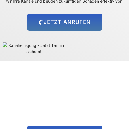
wir Ihre Kanäle und beugen zukünftigen Schäden effektiv vor.
JETZT ANRUFEN
Rund um die Uhr für Sie da!
Abflussprobleme halten sich nicht an Öffnungszeiten – und wir
auch nicht! Unser 24-Stunden-Notdienst steht Ihnen immer zur
Verfügung, egal zu welcher Uhrzeit das Problem auftritt. Wir
kommen schnell zu Ihnen und beheben die Situation, damit Sie
sich wieder um die wichtigen Dinge kümmern können.