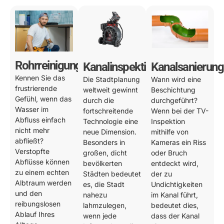
Rohrreinigung
Kanalinspektion
Kanalsanierung
Kennen Sie das
Die Stadtplanung
Wann wird eine
frustrierende
weltweit gewinnt
Beschichtung
Gefühl, wenn das
durch die
durchgeführt?
Wasser im
fortschreitende
Wenn bei der TV-
Abfluss einfach
Technologie eine
Inspektion
nicht mehr
neue Dimension.
mithilfe von
abfließt?
Besonders in
Kameras ein Riss
Verstopfte
großen, dicht
oder Bruch
Abflüsse können
bevölkerten
entdeckt wird,
zu einem echten
Städten bedeutet
der zu
Albtraum werden
es, die Stadt
Undichtigkeiten
und den
nahezu
im Kanal führt,
reibungslosen
lahmzulegen,
bedeutet dies,
Ablauf Ihres
wenn jede
dass der Kanal