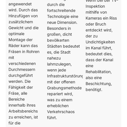
Wenn bei der TV-
angewendet
durch die
Inspektion
wird. Durch das
fortschreitende
mithilfe von
Hinzufügen von
Technologie eine
Kameras ein Riss
zusätzlichem
neue Dimension.
oder Bruch
Gewicht und die
Besonders in
entdeckt wird,
optimale
großen, dicht
der zu
Montage der
bevölkerten
Undichtigkeiten
Räder kann das
Städten bedeutet
im Kanal führt,
Fräsen in Rohren
es, die Stadt
bedeutet dies,
mit
nahezu
dass der Kanal
verschiedenen
lahmzulegen,
eine
Durchmessern
wenn jede
Rehabilitation,
durchgeführt
Infrastrukturstörung
also eine
werden. Die
mit der offenen
Beschichtung,
Fähigkeit der
Grabungsmethode
benötigt.
Fräse, alle
repariert wird,
Bereiche
was zu einem
innerhalb ihres
erheblichen
Arbeitsbereichs
Verkehrschaos
zu erreichen, ist
führt.
für die