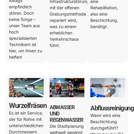
Alltags
Infrastrukturstörung
eine
empfindlich
mit der offenen
Rehabilitation,
stören. Doch
Grabungsmethode
also eine
keine Sorge –
repariert wird,
Beschichtung,
unser Team aus
was zu einem
benötigt.
hoch
erheblichen
spezialisierten
Verkehrschaos
Technikern ist
führt.
hier, um Ihnen zu
helfen!
Wurzelfräsen
ABWASSER
Abflussreinigung
Es ist ein Service,
UND
Wann wird eine
der für Rohre mit
REGENWASSER
Beschichtung
unterschiedlichen
Die Stadtplanung
durchgeführt?
Durchmessern
weltweit gewinnt