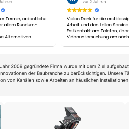
ren
vor 2 Jahren
Termin, ordentliche
Vielen Dank für die erstklassige
 allem Rundum-
Arbeit und den tollen Service! 
Erstkontakt am Telefon, über di
lternativen.
Videountersuchung am nächst
ifft der Kunde- die
Tag und die Sanierung unseres
nen nicht über den
Abwasserkanal dank Inliner-Tec
am Tag darauf hätte es nicht
besser laufen können. Das Tea
Jahr 2008 gegründete Firma wurde mit dem Ziel aufgebaut,
um Firat, Ferat und Enrico hat ei
hervorragende Arbeit geleistet.
 Innovationen der Baubranche zu berücksichtigen. Unsere Tä
können Die Rohrreiniger GmbH
tion von Kanälen sowie Arbeiten an häuslichen Installationen 
wärmstens empfehlen.