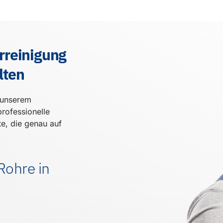
rreinigung
lten
t unserem
professionelle
te, die genau auf
 Rohre in
d