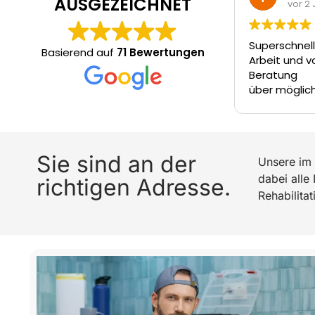
AUSGEZEICHNET
vor 2 Jah
Superschneller 
Basierend auf
71 Bewertungen
Arbeit und vor
Beratung
über mögliche A
Entscheidung tr
Jungs ziehen ei
Tisch.
Sie sind an der
Unsere im 
dabei alle
richtigen Adresse.
Rehabilita