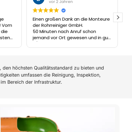
vor 2 Jahren
Einen großen Dank an die Monteure
Sehr 
Vom
der Rohrreiniger GmbH.
hier 
e
50 Minuten nach Anruf schon
sehr
en
jemand vor Ort gewesen und in gut
sofo
3/4 Stunde wurde die Verstopfung
Dan
hnik
im Schacht beseitigt.
Besten Dank
m
 den höchsten Qualitätsstandard zu bieten und
ne
 Wir
tigkeiten umfassen die Reinigung, Inspektion,
im Bereich der Infrastruktur.