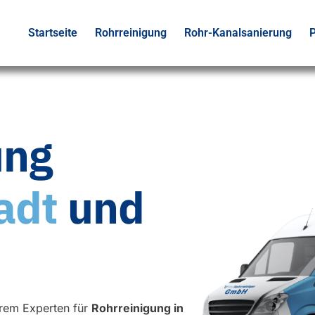
Startseite
Rohrreinigung
Rohr-Kanalsanierung
P
ung
adt
und
rem Experten für
Rohrreinigung in