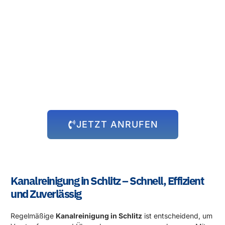
Rund um die Uhr für Sie da!
Abflussprobleme halten sich nicht an Öffnungszeiten – und wir
auch nicht! Unser 24-Stunden-Notdienst steht Ihnen immer zur
Verfügung, egal zu welcher Uhrzeit das Problem auftritt. Wir
kommen schnell zu Ihnen und beheben die Situation, damit Sie
sich wieder um die wichtigen Dinge kümmern können.
JETZT ANRUFEN
Kanalreinigung in Schlitz – Schnell, Effizient
und Zuverlässig
Regelmäßige
Kanalreinigung in Schlitz
ist entscheidend, um