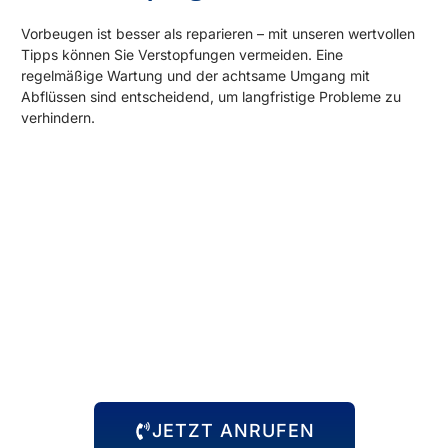
Vorbeugen ist besser als reparieren – mit unseren wertvollen
Tipps können Sie Verstopfungen vermeiden. Eine
regelmäßige Wartung und der achtsame Umgang mit
Abflüssen sind entscheidend, um langfristige Probleme zu
verhindern.
Rund um die Uhr für Sie da!
Abflussprobleme halten sich nicht an Öffnungszeiten – und
wir auch nicht! Unser 24-Stunden-Notdienst steht Ihnen
immer zur Verfügung, egal zu welcher Uhrzeit das Problem
auftritt. Wir kommen schnell zu Ihnen und beheben die
Situation, damit Sie sich wieder um die wichtigen Dinge
kümmern können.
JETZT ANRUFEN