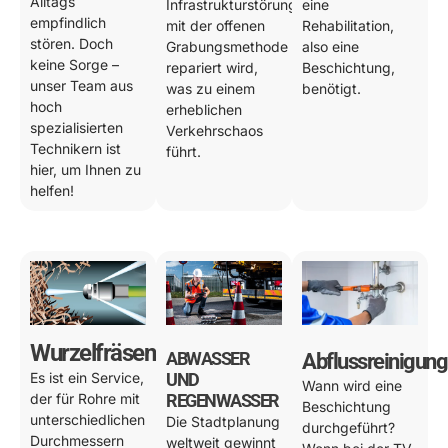
Alltags
Infrastrukturstörung
eine
empfindlich
mit der offenen
Rehabilitation,
stören. Doch
Grabungsmethode
also eine
keine Sorge –
repariert wird,
Beschichtung,
unser Team aus
was zu einem
benötigt.
hoch
erheblichen
spezialisierten
Verkehrschaos
Technikern ist
führt.
hier, um Ihnen zu
helfen!
Wurzelfräsen
ABWASSER
Abflussreinigung
Es ist ein Service,
UND
Wann wird eine
der für Rohre mit
REGENWASSER
Beschichtung
unterschiedlichen
Die Stadtplanung
durchgeführt?
Durchmessern
weltweit gewinnt