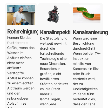
Rohrreinigung
Kanalinspektion
Kanalsanierung
Kennen Sie das
Die Stadtplanung
Wann wird eine
frustrierende
weltweit gewinnt
Beschichtung
Gefühl, wenn das
durch die
durchgeführt?
Wasser im
fortschreitende
Wenn bei der TV-
Abfluss einfach
Technologie eine
Inspektion
nicht mehr
neue Dimension.
mithilfe von
abfließt?
Besonders in
Kameras ein Riss
Verstopfte
großen, dicht
oder Bruch
Abflüsse können
bevölkerten
entdeckt wird,
zu einem echten
Städten bedeutet
der zu
Albtraum werden
es, die Stadt
Undichtigkeiten
und den
nahezu
im Kanal führt,
reibungslosen
lahmzulegen,
bedeutet dies,
Ablauf Ihres
wenn jede
dass der Kanal