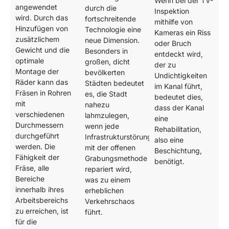
Wenn bei der TV-
angewendet
durch die
Inspektion
wird. Durch das
fortschreitende
mithilfe von
Hinzufügen von
Technologie eine
Kameras ein Riss
zusätzlichem
neue Dimension.
oder Bruch
Gewicht und die
Besonders in
entdeckt wird,
optimale
großen, dicht
der zu
Montage der
bevölkerten
Undichtigkeiten
Räder kann das
Städten bedeutet
im Kanal führt,
Fräsen in Rohren
es, die Stadt
bedeutet dies,
mit
nahezu
dass der Kanal
verschiedenen
lahmzulegen,
eine
Durchmessern
wenn jede
Rehabilitation,
durchgeführt
Infrastrukturstörung
also eine
werden. Die
mit der offenen
Beschichtung,
Fähigkeit der
Grabungsmethode
benötigt.
Fräse, alle
repariert wird,
Bereiche
was zu einem
innerhalb ihres
erheblichen
Arbeitsbereichs
Verkehrschaos
zu erreichen, ist
führt.
für die