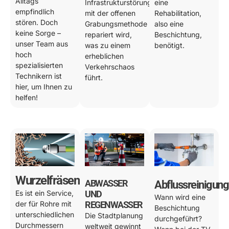
Alltags
Infrastrukturstörung
eine
empfindlich
mit der offenen
Rehabilitation,
stören. Doch
Grabungsmethode
also eine
keine Sorge –
repariert wird,
Beschichtung,
unser Team aus
was zu einem
benötigt.
hoch
erheblichen
spezialisierten
Verkehrschaos
Technikern ist
führt.
hier, um Ihnen zu
helfen!
Wurzelfräsen
ABWASSER
Abflussreinigung
Es ist ein Service,
UND
Wann wird eine
der für Rohre mit
REGENWASSER
Beschichtung
unterschiedlichen
Die Stadtplanung
durchgeführt?
Durchmessern
weltweit gewinnt