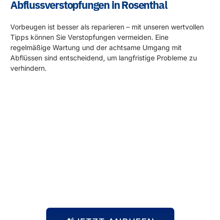
Abflussverstopfungen in Rosenthal
Vorbeugen ist besser als reparieren – mit unseren wertvollen
Tipps können Sie Verstopfungen vermeiden. Eine
regelmäßige Wartung und der achtsame Umgang mit
Abflüssen sind entscheidend, um langfristige Probleme zu
verhindern.
Rund um die Uhr für Sie da!
Abflussprobleme halten sich nicht an Öffnungszeiten – und
wir auch nicht! Unser 24-Stunden-Notdienst steht Ihnen
immer zur Verfügung, egal zu welcher Uhrzeit das Problem
auftritt. Wir kommen schnell zu Ihnen und beheben die
Situation, damit Sie sich wieder um die wichtigen Dinge
kümmern können.