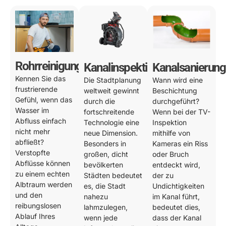
Rohrreinigung
Kanalinspektion
Kanalsanierung
Kennen Sie das
Die Stadtplanung
Wann wird eine
frustrierende
weltweit gewinnt
Beschichtung
Gefühl, wenn das
durch die
durchgeführt?
Wasser im
fortschreitende
Wenn bei der TV-
Abfluss einfach
Technologie eine
Inspektion
nicht mehr
neue Dimension.
mithilfe von
abfließt?
Besonders in
Kameras ein Riss
Verstopfte
großen, dicht
oder Bruch
Abflüsse können
bevölkerten
entdeckt wird,
zu einem echten
Städten bedeutet
der zu
Albtraum werden
es, die Stadt
Undichtigkeiten
und den
nahezu
im Kanal führt,
reibungslosen
lahmzulegen,
bedeutet dies,
Ablauf Ihres
wenn jede
dass der Kanal