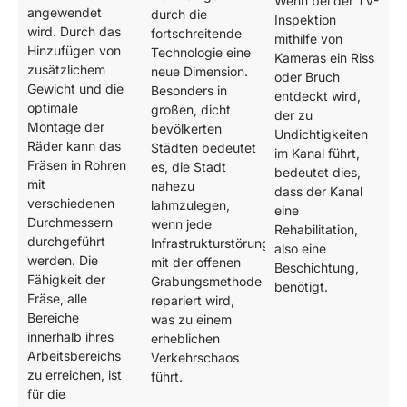
Wenn bei der TV-
angewendet
durch die
Inspektion
wird. Durch das
fortschreitende
mithilfe von
Hinzufügen von
Technologie eine
Kameras ein Riss
zusätzlichem
neue Dimension.
oder Bruch
Gewicht und die
Besonders in
entdeckt wird,
optimale
großen, dicht
der zu
Montage der
bevölkerten
Undichtigkeiten
Räder kann das
Städten bedeutet
im Kanal führt,
Fräsen in Rohren
es, die Stadt
bedeutet dies,
mit
nahezu
dass der Kanal
verschiedenen
lahmzulegen,
eine
Durchmessern
wenn jede
Rehabilitation,
durchgeführt
Infrastrukturstörung
also eine
werden. Die
mit der offenen
Beschichtung,
Fähigkeit der
Grabungsmethode
benötigt.
Fräse, alle
repariert wird,
Bereiche
was zu einem
innerhalb ihres
erheblichen
Arbeitsbereichs
Verkehrschaos
zu erreichen, ist
führt.
für die