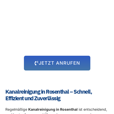
Rund um die Uhr für Sie da!
Abflussprobleme halten sich nicht an Öffnungszeiten – und wir
auch nicht! Unser 24-Stunden-Notdienst steht Ihnen immer zur
Verfügung, egal zu welcher Uhrzeit das Problem auftritt. Wir
kommen schnell zu Ihnen und beheben die Situation, damit Sie
sich wieder um die wichtigen Dinge kümmern können.
JETZT ANRUFEN
Kanalreinigung in Rosenthal – Schnell,
Effizient und Zuverlässig
Regelmäßige
Kanalreinigung in Rosenthal
ist entscheidend,