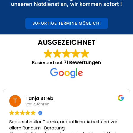
unseren Notdienst an, wir kommen sofort !
SOFORTIGE TERMINE MÖGLICH!
AUSGEZEICHNET
Basierend auf
71 Bewertungen
Tanja Streb
vor 2 Jahren
erschneller Termin, ordentliche Arbeit und vor
Viel
em Rundum- Beratung
toll