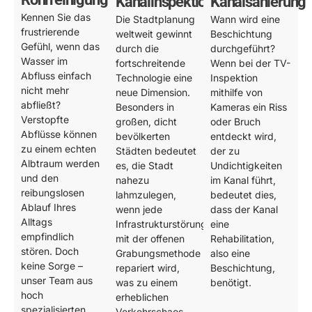
Kanalinspektion
Kanalsanierung
Kennen Sie das
Die Stadtplanung
Wann wird eine
frustrierende
weltweit gewinnt
Beschichtung
Gefühl, wenn das
durch die
durchgeführt?
Wasser im
fortschreitende
Wenn bei der TV-
Abfluss einfach
Technologie eine
Inspektion
nicht mehr
neue Dimension.
mithilfe von
abfließt?
Besonders in
Kameras ein Riss
Verstopfte
großen, dicht
oder Bruch
Abflüsse können
bevölkerten
entdeckt wird,
zu einem echten
Städten bedeutet
der zu
Albtraum werden
es, die Stadt
Undichtigkeiten
und den
nahezu
im Kanal führt,
reibungslosen
lahmzulegen,
bedeutet dies,
Ablauf Ihres
wenn jede
dass der Kanal
Alltags
Infrastrukturstörung
eine
empfindlich
mit der offenen
Rehabilitation,
stören. Doch
Grabungsmethode
also eine
keine Sorge –
repariert wird,
Beschichtung,
unser Team aus
was zu einem
benötigt.
hoch
erheblichen
spezialisierten
Verkehrschaos