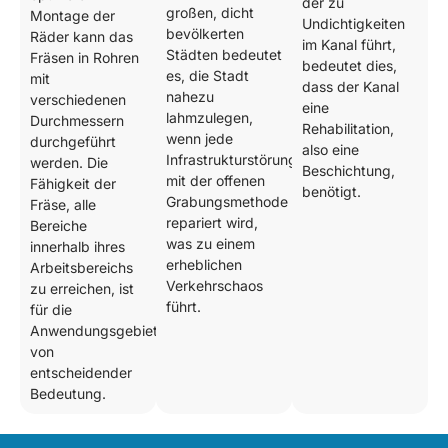
der zu
großen, dicht
Montage der
Undichtigkeiten
bevölkerten
Räder kann das
im Kanal führt,
Städten bedeutet
Fräsen in Rohren
bedeutet dies,
es, die Stadt
mit
dass der Kanal
nahezu
verschiedenen
eine
lahmzulegen,
Durchmessern
Rehabilitation,
wenn jede
durchgeführt
also eine
Infrastrukturstörung
werden. Die
Beschichtung,
mit der offenen
Fähigkeit der
benötigt.
Grabungsmethode
Fräse, alle
repariert wird,
Bereiche
was zu einem
innerhalb ihres
erheblichen
Arbeitsbereichs
Verkehrschaos
zu erreichen, ist
führt.
für die
Anwendungsgebiete
von
entscheidender
Bedeutung.