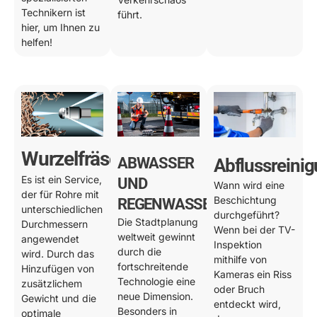
Technikern ist
führt.
hier, um Ihnen zu
helfen!
Wurzelfräsen
ABWASSER
Abflussreini
Es ist ein Service,
UND
Wann wird eine
der für Rohre mit
Beschichtung
REGENWASSER
unterschiedlichen
durchgeführt?
Die Stadtplanung
Durchmessern
Wenn bei der TV-
weltweit gewinnt
angewendet
Inspektion
durch die
wird. Durch das
mithilfe von
fortschreitende
Hinzufügen von
Kameras ein Riss
Technologie eine
zusätzlichem
oder Bruch
neue Dimension.
Gewicht und die
entdeckt wird,
Besonders in
optimale