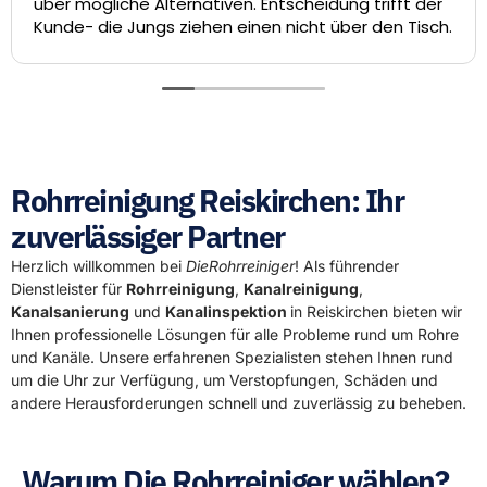
r mögliche Alternativen. Entscheidung trifft der
die
de- die Jungs ziehen einen nicht über den Tisch.
San
Tec
lauf
hat 
Die
Rohrreinigung Reiskirchen: Ihr
zuverlässiger Partner
Herzlich willkommen bei
DieRohrreiniger
! Als führender
Dienstleister für
Rohrreinigung
,
Kanalreinigung
,
Kanalsanierung
und
Kanalinspektion
in Reiskirchen bieten wir
Ihnen professionelle Lösungen für alle Probleme rund um Rohre
und Kanäle. Unsere erfahrenen Spezialisten stehen Ihnen rund
um die Uhr zur Verfügung, um Verstopfungen, Schäden und
andere Herausforderungen schnell und zuverlässig zu beheben.
Warum Die Rohrreiniger wählen?