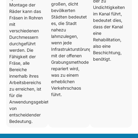
der zu
großen, dicht
Montage der
Undichtigkeiten
bevölkerten
Räder kann das
im Kanal führt,
Städten bedeutet
Fräsen in Rohren
bedeutet dies,
es, die Stadt
mit
dass der Kanal
nahezu
verschiedenen
eine
lahmzulegen,
Durchmessern
Rehabilitation,
wenn jede
durchgeführt
also eine
Infrastrukturstörung
werden. Die
Beschichtung,
mit der offenen
Fähigkeit der
benötigt.
Grabungsmethode
Fräse, alle
repariert wird,
Bereiche
was zu einem
innerhalb ihres
erheblichen
Arbeitsbereichs
Verkehrschaos
zu erreichen, ist
führt.
für die
Anwendungsgebiete
von
entscheidender
Bedeutung.