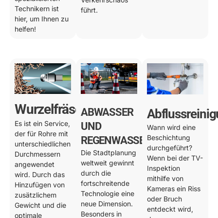
Technikern ist
führt.
hier, um Ihnen zu
helfen!
Wurzelfräsen
ABWASSER
Abflussreini
Es ist ein Service,
UND
Wann wird eine
der für Rohre mit
Beschichtung
REGENWASSER
unterschiedlichen
durchgeführt?
Die Stadtplanung
Durchmessern
Wenn bei der TV-
weltweit gewinnt
angewendet
Inspektion
durch die
wird. Durch das
mithilfe von
fortschreitende
Hinzufügen von
Kameras ein Riss
Technologie eine
zusätzlichem
oder Bruch
neue Dimension.
Gewicht und die
entdeckt wird,
Besonders in
optimale