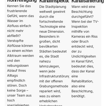
Kanalinspektion
Kanalsanierung
Kennen Sie das
Die Stadtplanung
Wann wird eine
frustrierende
weltweit gewinnt
Beschichtung
Gefühl, wenn das
durch die
durchgeführt?
Wasser im
fortschreitende
Wenn bei der TV-
Abfluss einfach
Technologie eine
Inspektion
nicht mehr
neue Dimension.
mithilfe von
abfließt?
Besonders in
Kameras ein Riss
Verstopfte
großen, dicht
oder Bruch
Abflüsse können
bevölkerten
entdeckt wird,
zu einem echten
Städten bedeutet
der zu
Albtraum werden
es, die Stadt
Undichtigkeiten
und den
nahezu
im Kanal führt,
reibungslosen
lahmzulegen,
bedeutet dies,
Ablauf Ihres
wenn jede
dass der Kanal
Alltags
Infrastrukturstörung
eine
empfindlich
mit der offenen
Rehabilitation,
stören. Doch
Grabungsmethode
also eine
keine Sorge –
repariert wird,
Beschichtung,
unser Team aus
was zu einem
benötigt.
hoch
erheblichen
spezialisierten
Verkehrschaos