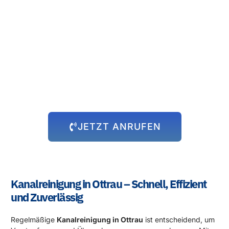
Rund um die Uhr für Sie da!
Abflussprobleme halten sich nicht an Öffnungszeiten – und wir
auch nicht! Unser 24-Stunden-Notdienst steht Ihnen immer zur
Verfügung, egal zu welcher Uhrzeit das Problem auftritt. Wir
kommen schnell zu Ihnen und beheben die Situation, damit Sie
sich wieder um die wichtigen Dinge kümmern können.
JETZT ANRUFEN
Kanalreinigung in Ottrau – Schnell, Effizient
und Zuverlässig
Regelmäßige
Kanalreinigung in Ottrau
ist entscheidend, um