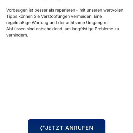
Vorbeugen ist besser als reparieren – mit unseren wertvollen
Tipps können Sie Verstopfungen vermeiden. Eine
regelmäßige Wartung und der achtsame Umgang mit
Abflüssen sind entscheidend, um langfristige Probleme zu
verhindern.
Rund um die Uhr für Sie da!
Abflussprobleme halten sich nicht an Öffnungszeiten – und
wir auch nicht! Unser 24-Stunden-Notdienst steht Ihnen
immer zur Verfügung, egal zu welcher Uhrzeit das Problem
auftritt. Wir kommen schnell zu Ihnen und beheben die
Situation, damit Sie sich wieder um die wichtigen Dinge
kümmern können.
JETZT ANRUFEN