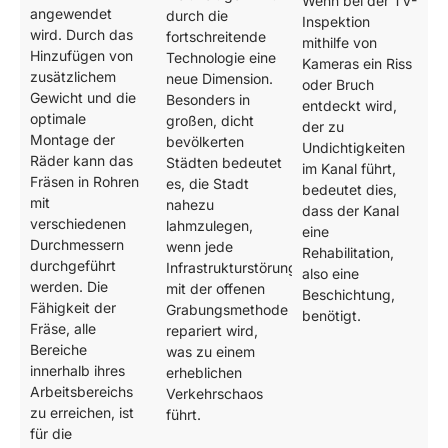
Wenn bei der TV-
angewendet
durch die
Inspektion
wird. Durch das
fortschreitende
mithilfe von
Hinzufügen von
Technologie eine
Kameras ein Riss
zusätzlichem
neue Dimension.
oder Bruch
Gewicht und die
Besonders in
entdeckt wird,
optimale
großen, dicht
der zu
Montage der
bevölkerten
Undichtigkeiten
Räder kann das
Städten bedeutet
im Kanal führt,
Fräsen in Rohren
es, die Stadt
bedeutet dies,
mit
nahezu
dass der Kanal
verschiedenen
lahmzulegen,
eine
Durchmessern
wenn jede
Rehabilitation,
durchgeführt
Infrastrukturstörung
also eine
werden. Die
mit der offenen
Beschichtung,
Fähigkeit der
Grabungsmethode
benötigt.
Fräse, alle
repariert wird,
Bereiche
was zu einem
innerhalb ihres
erheblichen
Arbeitsbereichs
Verkehrschaos
zu erreichen, ist
führt.
für die