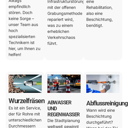
Alltags
Infrastrukturstörung
eine
empfindlich
mit der offenen
Rehabilitation,
stören. Doch
Grabungsmethode
also eine
keine Sorge –
repariert wird,
Beschichtung,
unser Team aus
was zu einem
benötigt.
hoch
erheblichen
spezialisierten
Verkehrschaos
Technikern ist
führt.
hier, um Ihnen zu
helfen!
Wurzelfräsen
ABWASSER
Abflussreinigung
Es ist ein Service,
UND
Wann wird eine
der für Rohre mit
REGENWASSER
Beschichtung
unterschiedlichen
Die Stadtplanung
durchgeführt?
Durchmessern
weltweit gewinnt