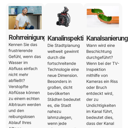
Rohrreinigung
Kanalinspektion
Kanalsanierung
Kennen Sie das
Die Stadtplanung
Wann wird eine
frustrierende
weltweit gewinnt
Beschichtung
Gefühl, wenn das
durch die
durchgeführt?
Wasser im
fortschreitende
Wenn bei der TV-
Abfluss einfach
Technologie eine
Inspektion
nicht mehr
neue Dimension.
mithilfe von
abfließt?
Besonders in
Kameras ein Riss
Verstopfte
großen, dicht
oder Bruch
Abflüsse können
bevölkerten
entdeckt wird,
zu einem echten
Städten bedeutet
der zu
Albtraum werden
es, die Stadt
Undichtigkeiten
und den
nahezu
im Kanal führt,
reibungslosen
lahmzulegen,
bedeutet dies,
Ablauf Ihres
wenn jede
dass der Kanal