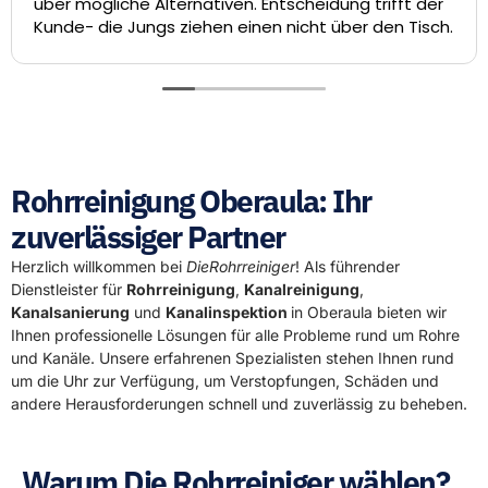
ber mögliche Alternativen. Entscheidung trifft der
d
unde- die Jungs ziehen einen nicht über den Tisch.
Sa
Te
la
ha
D
Rohrreinigung Oberaula: Ihr
zuverlässiger Partner
Herzlich willkommen bei
DieRohrreiniger
! Als führender
Dienstleister für
Rohrreinigung
,
Kanalreinigung
,
Kanalsanierung
und
Kanalinspektion
in Oberaula bieten wir
Ihnen professionelle Lösungen für alle Probleme rund um Rohre
und Kanäle. Unsere erfahrenen Spezialisten stehen Ihnen rund
um die Uhr zur Verfügung, um Verstopfungen, Schäden und
andere Herausforderungen schnell und zuverlässig zu beheben.
Warum Die Rohrreiniger wählen?