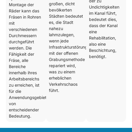
der zu
großen, dicht
Montage der
Undichtigkeiten
bevölkerten
Räder kann das
im Kanal führt,
Städten bedeutet
Fräsen in Rohren
bedeutet dies,
es, die Stadt
mit
dass der Kanal
nahezu
verschiedenen
eine
lahmzulegen,
Durchmessern
Rehabilitation,
wenn jede
durchgeführt
also eine
Infrastrukturstörung
werden. Die
Beschichtung,
mit der offenen
Fähigkeit der
benötigt.
Grabungsmethode
Fräse, alle
repariert wird,
Bereiche
was zu einem
innerhalb ihres
erheblichen
Arbeitsbereichs
Verkehrschaos
zu erreichen, ist
führt.
für die
Anwendungsgebiete
von
entscheidender
Bedeutung.