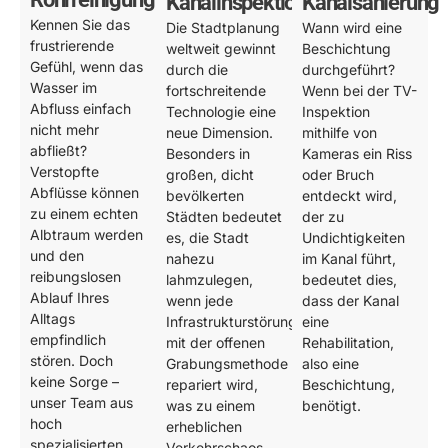
Kanalinspektion
Kanalsanierung
Kennen Sie das
Die Stadtplanung
Wann wird eine
frustrierende
weltweit gewinnt
Beschichtung
Gefühl, wenn das
durch die
durchgeführt?
Wasser im
fortschreitende
Wenn bei der TV-
Abfluss einfach
Technologie eine
Inspektion
nicht mehr
neue Dimension.
mithilfe von
abfließt?
Besonders in
Kameras ein Riss
Verstopfte
großen, dicht
oder Bruch
Abflüsse können
bevölkerten
entdeckt wird,
zu einem echten
Städten bedeutet
der zu
Albtraum werden
es, die Stadt
Undichtigkeiten
und den
nahezu
im Kanal führt,
reibungslosen
lahmzulegen,
bedeutet dies,
Ablauf Ihres
wenn jede
dass der Kanal
Alltags
Infrastrukturstörung
eine
empfindlich
mit der offenen
Rehabilitation,
stören. Doch
Grabungsmethode
also eine
keine Sorge –
repariert wird,
Beschichtung,
unser Team aus
was zu einem
benötigt.
hoch
erheblichen
spezialisierten
Verkehrschaos