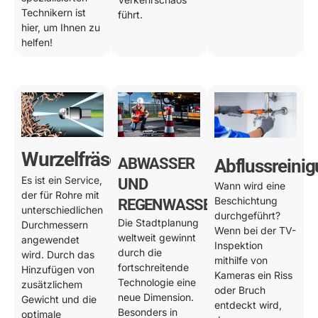
Technikern ist
führt.
hier, um Ihnen zu
helfen!
Wurzelfräsen
ABWASSER
Abflussreini
Es ist ein Service,
UND
Wann wird eine
der für Rohre mit
Beschichtung
REGENWASSER
unterschiedlichen
durchgeführt?
Die Stadtplanung
Durchmessern
Wenn bei der TV-
weltweit gewinnt
angewendet
Inspektion
durch die
wird. Durch das
mithilfe von
fortschreitende
Hinzufügen von
Kameras ein Riss
Technologie eine
zusätzlichem
oder Bruch
neue Dimension.
Gewicht und die
entdeckt wird,
Besonders in
optimale