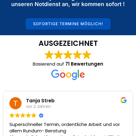
unseren Notdienst an, wir kommen sofort !
SOFORTIGE TERMINE MÖGLICH!
AUSGEZEICHNET
Basierend auf
71 Bewertungen
Tanja Streb
vor 2 Jahren
uperschneller Termin, ordentliche Arbeit und vor
Vi
llem Rundum- Beratung
to