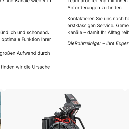
re und Kanäle wieder in
Team arbeitet eng mit Ihnen
Anforderungen zu finden.
Kontaktieren Sie uns noch 
erstklassigen Service. Geme
ründlich und schonend.
Kanäle – damit Ihr Alltag rei
 optimale Funktion Ihrer
DieRohrreiniger – Ihre Expe
e großen Aufwand durch
0178 119 49 39
finden wir die Ursache