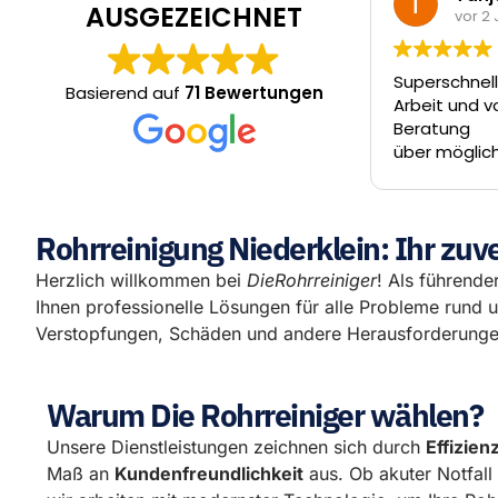
AUSGEZEICHNET
vor 2 Jahren
Superschneller Termin, ordentliche
Basierend auf
71 Bewertungen
Arbeit und vor allem Rundum-
Beratung
über mögliche Alternativen.
Entscheidung trifft der Kunde- die
Jungs ziehen einen nicht über den
Tisch.
Rohrreinigung Niederklein: Ihr zuve
Herzlich willkommen bei
DieRohrreiniger
! Als führender
Ihnen professionelle Lösungen für alle Probleme rund 
Verstopfungen, Schäden und andere Herausforderungen
Warum Die Rohrreiniger wählen?
Unsere Dienstleistungen zeichnen sich durch
Effizien
Maß an
Kundenfreundlichkeit
aus. Ob akuter Notfal