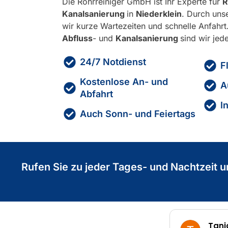
Die Rohrreiniger GmbH ist Ihr Experte für
R
Kanalsanierung
in
Niederklein
. Durch uns
wir kurze Wartezeiten und schnelle Anfahrt
Abfluss
- und
Kanalsanierung
sind wir jede
24/7 Notdienst
F
Kostenlose An- und
A
Abfahrt
I
Auch Sonn- und Feiertags
Rufen Sie zu jeder Tages- und Nachtzeit u
Tanja Streb