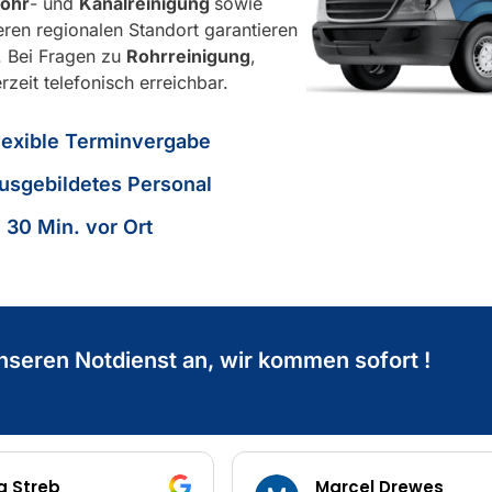
ohr
- und
Kanalreinigung
sowie
eren regionalen Standort garantieren
. Bei Fragen zu
Rohrreinigung
,
rzeit telefonisch erreichbar.
lexible Terminvergabe
usgebildetes Personal
n 30 Min. vor Ort
nseren Notdienst an, wir kommen sofort !
Marcel Drewes
Denis