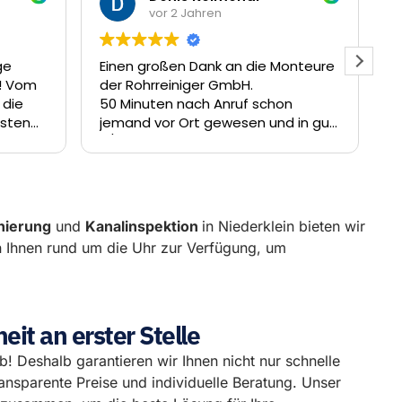
ahren
vor 2 Jahren
Dank an die Monteure
Sehr freundlich .... sofort vor Ort .
ger GmbH.
hier wird man nicht vertröstet ....
ch Anruf schon
sehr gut weiter so .... ich würd
t gewesen und in gut
sofort wieder hier melden .... 
rde die Verstopfung
Dankeschön
eitigt.
nierung
und
Kanalinspektion
in Niederklein bieten wir
n Ihnen rund um die Uhr zur Verfügung, um
it an erster Stelle
eb! Deshalb garantieren wir Ihnen nicht nur schnelle
ansparente Preise und individuelle Beratung. Unser