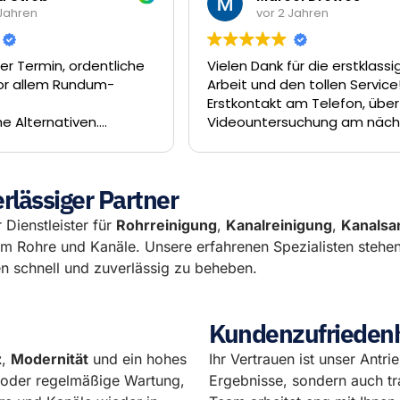
vor 2 Jahren
vor 2 J
Vielen Dank für die erstklassige
Einen großen 
Arbeit und den tollen Service! Vom
der Rohrreini
Erstkontakt am Telefon, über die
50 Minuten na
Videountersuchung am nächsten
jemand vor Or
Tag und die Sanierung unseres
3/4 Stunde wu
Abwasserkanal dank Inliner-Technik
im Schacht bes
am Tag darauf hätte es nicht
Besten Dank
rlässiger Partner
besser laufen können. Das Team
um Firat, Ferat und Enrico hat eine
 Dienstleister für
Rohrreinigung
,
Kanalreinigung
,
Kanalsa
hervorragende Arbeit geleistet. Wir
um Rohre und Kanäle. Unsere erfahrenen Spezialisten stehe
können Die Rohrreiniger GmbH
 schnell und zuverlässig zu beheben.
wärmstens empfehlen.
Kundenzufriedenhe
z
,
Modernität
und ein hohes
Ihr Vertrauen ist unser Antri
l oder regelmäßige Wartung,
Ergebnisse, sondern auch tr