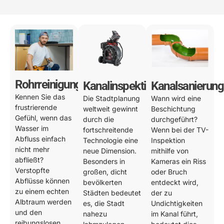
Rohrreinigung
Kanalinspektion
Kanalsanierung
Kennen Sie das
Die Stadtplanung
Wann wird eine
frustrierende
weltweit gewinnt
Beschichtung
Gefühl, wenn das
durch die
durchgeführt?
Wasser im
fortschreitende
Wenn bei der TV-
Abfluss einfach
Technologie eine
Inspektion
nicht mehr
neue Dimension.
mithilfe von
abfließt?
Besonders in
Kameras ein Riss
Verstopfte
großen, dicht
oder Bruch
Abflüsse können
bevölkerten
entdeckt wird,
zu einem echten
Städten bedeutet
der zu
Albtraum werden
es, die Stadt
Undichtigkeiten
und den
nahezu
im Kanal führt,
reibungslosen