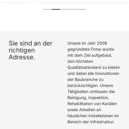
laufen können. Das Team um Firat, Ferat und Enrico
hat eine hervorragende Arbeit geleistet. Wir können
Die Rohrreiniger GmbH wärmstens empfehlen.
Sie sind an der
Unsere im Jahr 2008
richtigen
gegründete Firma wurde
mit dem Ziel aufgebaut,
Adresse.
den höchsten
Qualitätsstandard zu bieten
und dabei alle Innovationen
der Baubranche zu
berücksichtigen. Unsere
Tätigkeiten umfassen die
Reinigung, Inspektion,
Rehabilitation von Kanälen
sowie Arbeiten an
häuslichen Installationen im
Bereich der Infrastruktur.