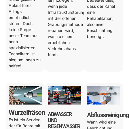
lahmzulegen,
bedeutet dies,
Ablauf Ihres
wenn jede
dass der Kanal
Alltags
Infrastrukturstörung
eine
empfindlich
mit der offenen
Rehabilitation,
stören. Doch
Grabungsmethode
also eine
keine Sorge –
repariert wird,
Beschichtung,
unser Team aus
was zu einem
benötigt.
hoch
erheblichen
spezialisierten
Verkehrschaos
Technikern ist
führt.
hier, um Ihnen zu
helfen!
Wurzelfräsen
ABWASSER
Abflussreinigung
Es ist ein Service,
UND
Wann wird eine
der für Rohre mit
REGENWASSER
Beschichtung