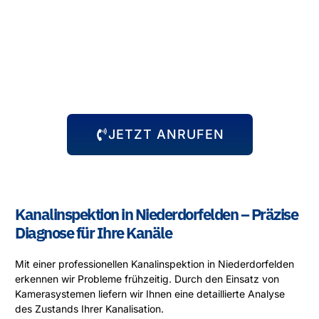
Abflussprobleme halten sich nicht an Öffnungszeiten – und
wir auch nicht! Unser 24-Stunden-Notdienst steht Ihnen
immer zur Verfügung, egal zu welcher Uhrzeit das Problem
auftritt. Wir kommen schnell zu Ihnen und beheben die
Situation, damit Sie sich wieder um die wichtigen Dinge
kümmern können.
JETZT ANRUFEN
Kanalinspektion in Niederdorfelden – Präzise
Diagnose für Ihre Kanäle
Mit einer professionellen Kanalinspektion in Niederdorfelden
erkennen wir Probleme frühzeitig. Durch den Einsatz von
Kamerasystemen liefern wir Ihnen eine detaillierte Analyse
des Zustands Ihrer Kanalisation.