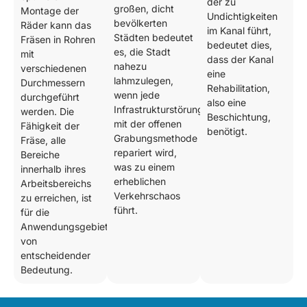
der zu
großen, dicht
Montage der
Undichtigkeiten
bevölkerten
Räder kann das
im Kanal führt,
Städten bedeutet
Fräsen in Rohren
bedeutet dies,
es, die Stadt
mit
dass der Kanal
nahezu
verschiedenen
eine
lahmzulegen,
Durchmessern
Rehabilitation,
wenn jede
durchgeführt
also eine
Infrastrukturstörung
werden. Die
Beschichtung,
mit der offenen
Fähigkeit der
benötigt.
Grabungsmethode
Fräse, alle
repariert wird,
Bereiche
was zu einem
innerhalb ihres
erheblichen
Arbeitsbereichs
Verkehrschaos
zu erreichen, ist
führt.
für die
Anwendungsgebiete
von
entscheidender
Bedeutung.