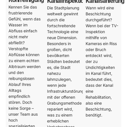
Kanalinspektion
Kanalsanierung
Kennen Sie das
Die Stadtplanung
Wann wird eine
frustrierende
weltweit gewinnt
Beschichtung
Gefühl, wenn das
durch die
durchgeführt?
Wasser im
fortschreitende
Wenn bei der TV-
Abfluss einfach
Technologie eine
Inspektion
nicht mehr
neue Dimension.
mithilfe von
abfließt?
Besonders in
Kameras ein Riss
Verstopfte
großen, dicht
oder Bruch
Abflüsse können
bevölkerten
entdeckt wird,
zu einem echten
Städten bedeutet
der zu
Albtraum werden
es, die Stadt
Undichtigkeiten
und den
nahezu
im Kanal führt,
reibungslosen
lahmzulegen,
bedeutet dies,
Ablauf Ihres
wenn jede
dass der Kanal
Alltags
Infrastrukturstörung
eine
empfindlich
mit der offenen
Rehabilitation,
stören. Doch
Grabungsmethode
also eine
keine Sorge –
repariert wird,
Beschichtung,
unser Team aus
was zu einem
benötigt.
hoch
erheblichen
spezialisierten
Verkehrschaos