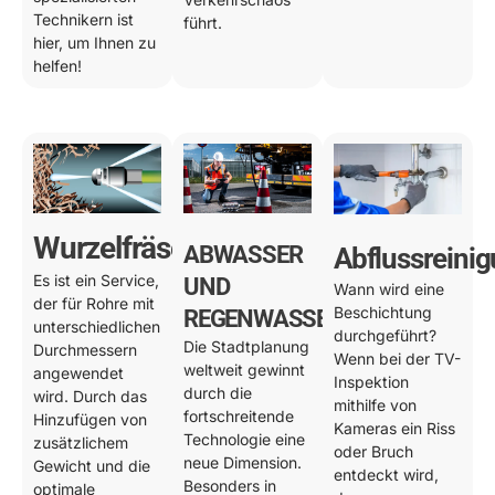
Technikern ist
führt.
hier, um Ihnen zu
helfen!
Wurzelfräsen
ABWASSER
Abflussreini
Es ist ein Service,
UND
Wann wird eine
der für Rohre mit
Beschichtung
REGENWASSER
unterschiedlichen
durchgeführt?
Die Stadtplanung
Durchmessern
Wenn bei der TV-
weltweit gewinnt
angewendet
Inspektion
durch die
wird. Durch das
mithilfe von
fortschreitende
Hinzufügen von
Kameras ein Riss
Technologie eine
zusätzlichem
oder Bruch
neue Dimension.
Gewicht und die
entdeckt wird,
Besonders in
optimale