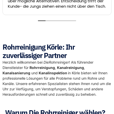
über mögliche Alternativen. Entscheidung trifft der
d
Kunde- die Jungs ziehen einen nicht über den Tisch.
S
T
l
h
D
Rohrreinigung Körle: Ihr
zuverlässiger Partner
Herzlich willkommen bei
DieRohrreiniger
! Als führender
Dienstleister für
Rohrreinigung
,
Kanalreinigung
,
Kanalsanierung
und
Kanalinspektion
in Körle bieten wir Ihnen
professionelle Lösungen für alle Probleme rund um Rohre und
Kanäle. Unsere erfahrenen Spezialisten stehen Ihnen rund um die
Uhr zur Verfügung, um Verstopfungen, Schäden und andere
Herausforderungen schnell und zuverlässig zu beheben.
Warum Die Rohrreiniger wählen?