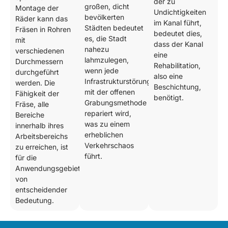
der zu
großen, dicht
Montage der
Undichtigkeiten
bevölkerten
Räder kann das
im Kanal führt,
Städten bedeutet
Fräsen in Rohren
bedeutet dies,
es, die Stadt
mit
dass der Kanal
nahezu
verschiedenen
eine
lahmzulegen,
Durchmessern
Rehabilitation,
wenn jede
durchgeführt
also eine
Infrastrukturstörung
werden. Die
Beschichtung,
mit der offenen
Fähigkeit der
benötigt.
Grabungsmethode
Fräse, alle
repariert wird,
Bereiche
was zu einem
innerhalb ihres
erheblichen
Arbeitsbereichs
Verkehrschaos
zu erreichen, ist
führt.
für die
Anwendungsgebiete
von
entscheidender
Bedeutung.