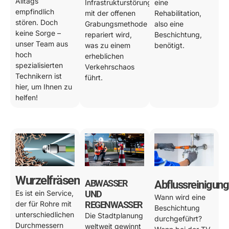
Alltags
Infrastrukturstörung
eine
empfindlich
mit der offenen
Rehabilitation,
stören. Doch
Grabungsmethode
also eine
keine Sorge –
repariert wird,
Beschichtung,
unser Team aus
was zu einem
benötigt.
hoch
erheblichen
spezialisierten
Verkehrschaos
Technikern ist
führt.
hier, um Ihnen zu
helfen!
Wurzelfräsen
ABWASSER
Abflussreinigung
Es ist ein Service,
UND
Wann wird eine
der für Rohre mit
REGENWASSER
Beschichtung
unterschiedlichen
Die Stadtplanung
durchgeführt?
Durchmessern
weltweit gewinnt