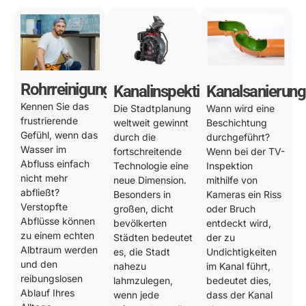
Rohrreinigung
Kanalinspektion
Kanalsanierung
Kennen Sie das
Die Stadtplanung
Wann wird eine
frustrierende
weltweit gewinnt
Beschichtung
Gefühl, wenn das
durch die
durchgeführt?
Wasser im
fortschreitende
Wenn bei der TV-
Abfluss einfach
Technologie eine
Inspektion
nicht mehr
neue Dimension.
mithilfe von
abfließt?
Besonders in
Kameras ein Riss
Verstopfte
großen, dicht
oder Bruch
Abflüsse können
bevölkerten
entdeckt wird,
zu einem echten
Städten bedeutet
der zu
Albtraum werden
es, die Stadt
Undichtigkeiten
und den
nahezu
im Kanal führt,
reibungslosen
lahmzulegen,
bedeutet dies,
Ablauf Ihres
wenn jede
dass der Kanal