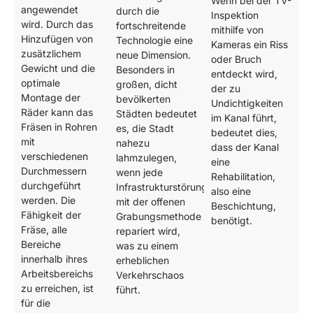
Wenn bei der TV-
angewendet
durch die
Inspektion
wird. Durch das
fortschreitende
mithilfe von
Hinzufügen von
Technologie eine
Kameras ein Riss
zusätzlichem
neue Dimension.
oder Bruch
Gewicht und die
Besonders in
entdeckt wird,
optimale
großen, dicht
der zu
Montage der
bevölkerten
Undichtigkeiten
Räder kann das
Städten bedeutet
im Kanal führt,
Fräsen in Rohren
es, die Stadt
bedeutet dies,
mit
nahezu
dass der Kanal
verschiedenen
lahmzulegen,
eine
Durchmessern
wenn jede
Rehabilitation,
durchgeführt
Infrastrukturstörung
also eine
werden. Die
mit der offenen
Beschichtung,
Fähigkeit der
Grabungsmethode
benötigt.
Fräse, alle
repariert wird,
Bereiche
was zu einem
innerhalb ihres
erheblichen
Arbeitsbereichs
Verkehrschaos
zu erreichen, ist
führt.
für die