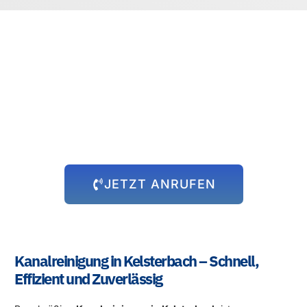
Rund um die Uhr für Sie da!
Abflussprobleme halten sich nicht an Öffnungszeiten – und wir
auch nicht! Unser 24-Stunden-Notdienst steht Ihnen immer zur
Verfügung, egal zu welcher Uhrzeit das Problem auftritt. Wir
kommen schnell zu Ihnen und beheben die Situation, damit Sie
sich wieder um die wichtigen Dinge kümmern können.
JETZT ANRUFEN
Kanalreinigung in Kelsterbach – Schnell,
Effizient und Zuverlässig