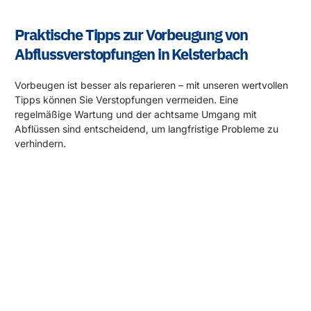
Praktische Tipps zur Vorbeugung von
Abflussverstopfungen in Kelsterbach
Vorbeugen ist besser als reparieren – mit unseren wertvollen
Tipps können Sie Verstopfungen vermeiden. Eine
regelmäßige Wartung und der achtsame Umgang mit
Abflüssen sind entscheidend, um langfristige Probleme zu
verhindern.
Rund um die Uhr für Sie da!
Abflussprobleme halten sich nicht an Öffnungszeiten – und
wir auch nicht! Unser 24-Stunden-Notdienst steht Ihnen
immer zur Verfügung, egal zu welcher Uhrzeit das Problem
auftritt. Wir kommen schnell zu Ihnen und beheben die
Situation, damit Sie sich wieder um die wichtigen Dinge
kümmern können.