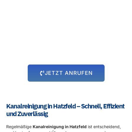
Rund um die Uhr für Sie da!
Abflussprobleme halten sich nicht an Öffnungszeiten – und wir
auch nicht! Unser 24-Stunden-Notdienst steht Ihnen immer zur
Verfügung, egal zu welcher Uhrzeit das Problem auftritt. Wir
kommen schnell zu Ihnen und beheben die Situation, damit Sie
sich wieder um die wichtigen Dinge kümmern können.
JETZT ANRUFEN
Kanalreinigung in Hatzfeld – Schnell, Effizient
und Zuverlässig
Regelmäßige
Kanalreinigung in Hatzfeld
ist entscheidend,