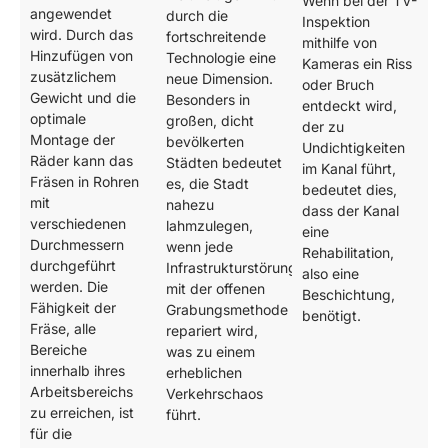
Wenn bei der TV-
angewendet
durch die
Inspektion
wird. Durch das
fortschreitende
mithilfe von
Hinzufügen von
Technologie eine
Kameras ein Riss
zusätzlichem
neue Dimension.
oder Bruch
Gewicht und die
Besonders in
entdeckt wird,
optimale
großen, dicht
der zu
Montage der
bevölkerten
Undichtigkeiten
Räder kann das
Städten bedeutet
im Kanal führt,
Fräsen in Rohren
es, die Stadt
bedeutet dies,
mit
nahezu
dass der Kanal
verschiedenen
lahmzulegen,
eine
Durchmessern
wenn jede
Rehabilitation,
durchgeführt
Infrastrukturstörung
also eine
werden. Die
mit der offenen
Beschichtung,
Fähigkeit der
Grabungsmethode
benötigt.
Fräse, alle
repariert wird,
Bereiche
was zu einem
innerhalb ihres
erheblichen
Arbeitsbereichs
Verkehrschaos
zu erreichen, ist
führt.
für die