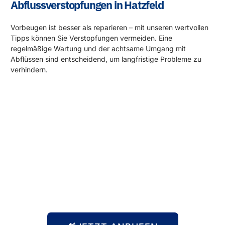
Abflussverstopfungen in Hatzfeld
Vorbeugen ist besser als reparieren – mit unseren wertvollen
Tipps können Sie Verstopfungen vermeiden. Eine
regelmäßige Wartung und der achtsame Umgang mit
Abflüssen sind entscheidend, um langfristige Probleme zu
verhindern.
Rund um die Uhr für Sie da!
Abflussprobleme halten sich nicht an Öffnungszeiten – und
wir auch nicht! Unser 24-Stunden-Notdienst steht Ihnen
immer zur Verfügung, egal zu welcher Uhrzeit das Problem
auftritt. Wir kommen schnell zu Ihnen und beheben die
Situation, damit Sie sich wieder um die wichtigen Dinge
kümmern können.