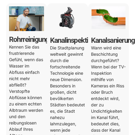
Rohrreinigung
Kanalinspektion
Kanalsanierung
Kennen Sie das
Die Stadtplanung
Wann wird eine
frustrierende
weltweit gewinnt
Beschichtung
Gefühl, wenn das
durch die
durchgeführt?
Wasser im
fortschreitende
Wenn bei der TV-
Abfluss einfach
Technologie eine
Inspektion
nicht mehr
neue Dimension.
mithilfe von
abfließt?
Besonders in
Kameras ein Riss
Verstopfte
großen, dicht
oder Bruch
Abflüsse können
bevölkerten
entdeckt wird,
zu einem echten
Städten bedeutet
der zu
Albtraum werden
es, die Stadt
Undichtigkeiten
und den
nahezu
im Kanal führt,
reibungslosen
lahmzulegen,
bedeutet dies,
Ablauf Ihres
wenn jede
dass der Kanal