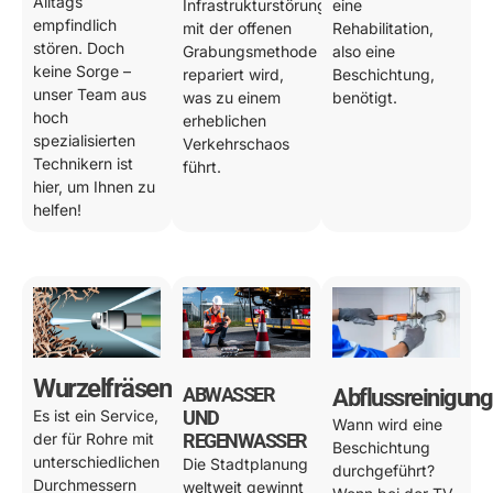
Alltags
Infrastrukturstörung
eine
empfindlich
mit der offenen
Rehabilitation,
stören. Doch
Grabungsmethode
also eine
keine Sorge –
repariert wird,
Beschichtung,
unser Team aus
was zu einem
benötigt.
hoch
erheblichen
spezialisierten
Verkehrschaos
Technikern ist
führt.
hier, um Ihnen zu
helfen!
Wurzelfräsen
ABWASSER
Abflussreinigung
Es ist ein Service,
UND
Wann wird eine
der für Rohre mit
REGENWASSER
Beschichtung
unterschiedlichen
Die Stadtplanung
durchgeführt?
Durchmessern
weltweit gewinnt