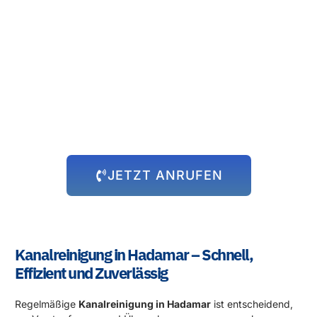
Rund um die Uhr für Sie da!
Abflussprobleme halten sich nicht an Öffnungszeiten – und wir
auch nicht! Unser 24-Stunden-Notdienst steht Ihnen immer zur
Verfügung, egal zu welcher Uhrzeit das Problem auftritt. Wir
kommen schnell zu Ihnen und beheben die Situation, damit Sie
sich wieder um die wichtigen Dinge kümmern können.
JETZT ANRUFEN
Kanalreinigung in Hadamar – Schnell,
Effizient und Zuverlässig
Regelmäßige
Kanalreinigung in Hadamar
ist entscheidend,