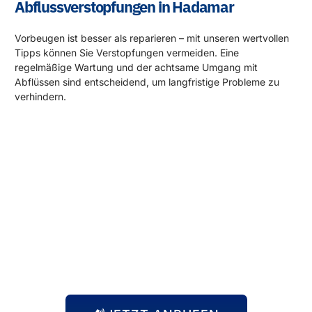
Abflussverstopfungen in Hadamar
Vorbeugen ist besser als reparieren – mit unseren wertvollen
Tipps können Sie Verstopfungen vermeiden. Eine
regelmäßige Wartung und der achtsame Umgang mit
Abflüssen sind entscheidend, um langfristige Probleme zu
verhindern.
Rund um die Uhr für Sie da!
Abflussprobleme halten sich nicht an Öffnungszeiten – und
wir auch nicht! Unser 24-Stunden-Notdienst steht Ihnen
immer zur Verfügung, egal zu welcher Uhrzeit das Problem
auftritt. Wir kommen schnell zu Ihnen und beheben die
Situation, damit Sie sich wieder um die wichtigen Dinge
kümmern können.