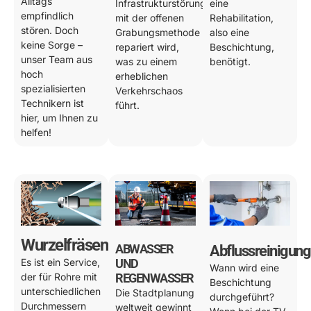
Alltags
Infrastrukturstörung
eine
empfindlich
mit der offenen
Rehabilitation,
stören. Doch
Grabungsmethode
also eine
keine Sorge –
repariert wird,
Beschichtung,
unser Team aus
was zu einem
benötigt.
hoch
erheblichen
spezialisierten
Verkehrschaos
Technikern ist
führt.
hier, um Ihnen zu
helfen!
Wurzelfräsen
ABWASSER
Abflussreinigung
Es ist ein Service,
UND
Wann wird eine
der für Rohre mit
REGENWASSER
Beschichtung
unterschiedlichen
Die Stadtplanung
durchgeführt?
Durchmessern
weltweit gewinnt