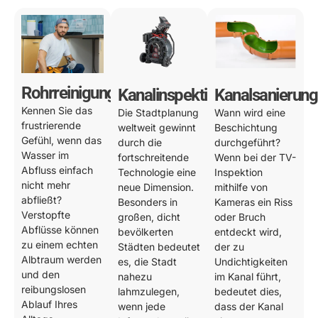
Rohrreinigung
Kanalinspektion
Kanalsanierung
Kennen Sie das
Die Stadtplanung
Wann wird eine
frustrierende
weltweit gewinnt
Beschichtung
Gefühl, wenn das
durch die
durchgeführt?
Wasser im
fortschreitende
Wenn bei der TV-
Abfluss einfach
Technologie eine
Inspektion
nicht mehr
neue Dimension.
mithilfe von
abfließt?
Besonders in
Kameras ein Riss
Verstopfte
großen, dicht
oder Bruch
Abflüsse können
bevölkerten
entdeckt wird,
zu einem echten
Städten bedeutet
der zu
Albtraum werden
es, die Stadt
Undichtigkeiten
und den
nahezu
im Kanal führt,
reibungslosen
lahmzulegen,
bedeutet dies,
Ablauf Ihres
wenn jede
dass der Kanal