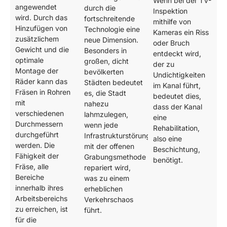
Wenn bei der TV-
angewendet
durch die
Inspektion
wird. Durch das
fortschreitende
mithilfe von
Hinzufügen von
Technologie eine
Kameras ein Riss
zusätzlichem
neue Dimension.
oder Bruch
Gewicht und die
Besonders in
entdeckt wird,
optimale
großen, dicht
der zu
Montage der
bevölkerten
Undichtigkeiten
Räder kann das
Städten bedeutet
im Kanal führt,
Fräsen in Rohren
es, die Stadt
bedeutet dies,
mit
nahezu
dass der Kanal
verschiedenen
lahmzulegen,
eine
Durchmessern
wenn jede
Rehabilitation,
durchgeführt
Infrastrukturstörung
also eine
werden. Die
mit der offenen
Beschichtung,
Fähigkeit der
Grabungsmethode
benötigt.
Fräse, alle
repariert wird,
Bereiche
was zu einem
innerhalb ihres
erheblichen
Arbeitsbereichs
Verkehrschaos
zu erreichen, ist
führt.
für die