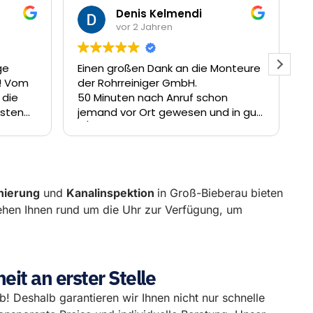
Heiko Schnurbusch
vor 2 Jahren
onteure
Sehr freundlich .... sofort vor Ort ....
hier wird man nicht vertröstet ....
n
sehr gut weiter so .... ich würde mich
 in gut
sofort wieder hier melden .... großes
topfung
Dankeschön
nierung
und
Kanalinspektion
in Groß-Bieberau bieten
tehen Ihnen rund um die Uhr zur Verfügung, um
it an erster Stelle
eb! Deshalb garantieren wir Ihnen nicht nur schnelle