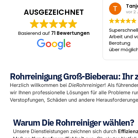
Tanja Streb
Mar
AUSGEZEICHNET
vor 2 Jahren
vor 
Superschneller Termin, ordentliche
Vielen Dank 
Basierend auf
71 Bewertungen
Arbeit und vor allem Rundum-
Arbeit und 
Beratung
Erstkontakt
über mögliche Alternativen.
Videounter
Entscheidung trifft der Kunde- die
Tag und die
Jungs ziehen einen nicht über den
Abwasserkan
Tisch.
am Tag dara
Rohrreinigung Groß-Bieberau: Ihr z
besser lau
um Firat, Fe
Herzlich willkommen bei
DieRohrreiniger
! Als führender
hervorragen
wir Ihnen professionelle Lösungen für alle Probleme r
können Die
Verstopfungen, Schäden und andere Herausforderungen
wärmstens 
Warum Die Rohrreiniger wählen?
Unsere Dienstleistungen zeichnen sich durch
Effizien