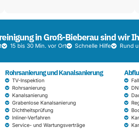
reinigung in Groß-Bieberau sind wir I
t
15 bis 30 Min. vor Ort
Schnelle Hilfe
Rund u
Rohrsanierung und Kanalsanierung
Abflu
TV-Inspektion
Fal
Rohrsanierung
DN
Kanalsanierung
Da
Grabenlose Kanalsanierung
Re
Dichtheitsprüfung
Bod
Inliner-Verfahren
Kan
Service- und Wartungsverträge
Kan