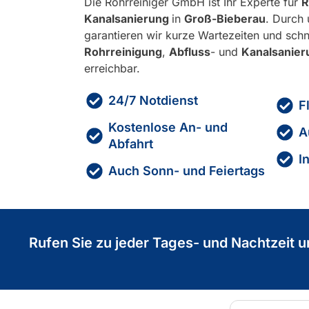
Die Rohrreiniger GmbH ist Ihr Experte für
R
Kanalsanierung
in
Groß-Bieberau
. Durch 
garantieren wir kurze Wartezeiten und schn
Rohrreinigung
,
Abfluss
- und
Kanalsanie
erreichbar.
24/7 Notdienst
F
Kostenlose An- und
A
Abfahrt
I
Auch Sonn- und Feiertags
Rufen Sie zu jeder Tages- und Nachtzeit u