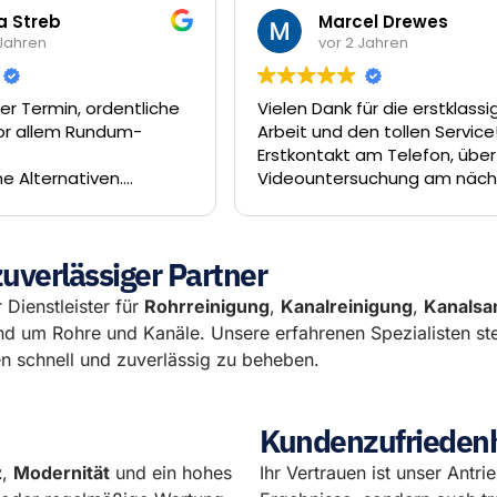
cel Drewes
Denis Kelmendi
2 Jahren
vor 2 Jahren
für die erstklassige
Einen großen Dank an die M
den tollen Service! Vom
der Rohrreiniger GmbH.
 am Telefon, über die
50 Minuten nach Anruf scho
suchung am nächsten
jemand vor Ort gewesen und
 Sanierung unseres
3/4 Stunde wurde die Vers
al dank Inliner-Technik
im Schacht beseitigt.
uf hätte es nicht
Besten Dank
uverlässiger Partner
fen können. Das Team
rat und Enrico hat eine
 Dienstleister für
Rohrreinigung
,
Kanalreinigung
,
Kanalsa
de Arbeit geleistet. Wir
und um Rohre und Kanäle. Unsere erfahrenen Spezialisten s
 Rohrreiniger GmbH
 schnell und zuverlässig zu beheben.
empfehlen.
Kundenzufriedenhe
z
,
Modernität
und ein hohes
Ihr Vertrauen ist unser Antri