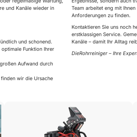
l oder regelmäßige Wartung,
Ergebnisse, sondern auch tr
re und Kanäle wieder in
Team arbeitet eng mit Ihnen
Anforderungen zu finden.
Kontaktieren Sie uns noch 
erstklassigen Service. Geme
ründlich und schonend.
Kanäle – damit Ihr Alltag rei
 optimale Funktion Ihrer
DieRohrreiniger – Ihre Expe
e großen Aufwand durch
0178 119 49 39
finden wir die Ursache