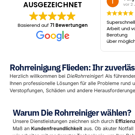
AUSGEZEICHNET
vor 2 Jahren
vo
Superschneller Termin, ordentliche
Vielen Dan
Basierend auf
71 Bewertungen
Arbeit und vor allem Rundum-
Arbeit un
Beratung
Erstkonta
über mögliche Alternativen.
Videount
Entscheidung trifft der Kunde- die
Tag und d
Jungs ziehen einen nicht über den
Abwasserk
Tisch.
am Tag da
Rohrreinigung Flieden: Ihr zuverläs
besser l
um Firat,
Herzlich willkommen bei
DieRohrreiniger
! Als führender
hervorrag
Ihnen professionelle Lösungen für alle Probleme rund 
können D
Verstopfungen, Schäden und andere Herausforderungen
wärmsten
Warum Die Rohrreiniger wählen?
Unsere Dienstleistungen zeichnen sich durch
Effizien
Maß an
Kundenfreundlichkeit
aus. Ob akuter Notfal