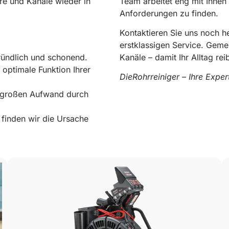
re und Kanäle wieder in
Team arbeitet eng mit Ihnen
Anforderungen zu finden.
Kontaktieren Sie uns noch 
erstklassigen Service. Geme
ründlich und schonend.
Kanäle – damit Ihr Alltag rei
 optimale Funktion Ihrer
DieRohrreiniger – Ihre Expe
e großen Aufwand durch
0178 119 49 39
finden wir die Ursache