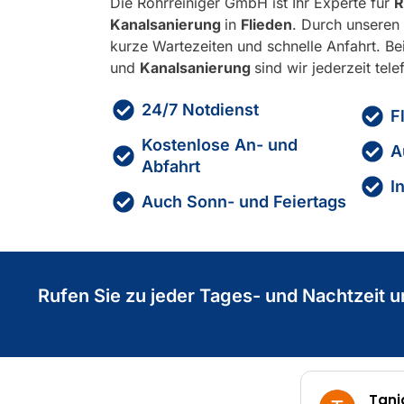
Die Rohrreiniger GmbH ist Ihr Experte für
R
Kanalsanierung
in
Flieden
. Durch unseren 
kurze Wartezeiten und schnelle Anfahrt. B
und
Kanalsanierung
sind wir jederzeit tele
24/7 Notdienst
F
Kostenlose An- und
A
Abfahrt
I
Auch Sonn- und Feiertags
Rufen Sie zu jeder Tages- und Nachtzeit u
Tanja Streb
M