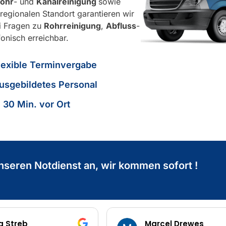
ohr
- und
Kanalreinigung
sowie
regionalen Standort garantieren wir
ei Fragen zu
Rohrreinigung
,
Abfluss
-
fonisch erreichbar.
lexible Terminvergabe
usgebildetes Personal
n 30 Min. vor Ort
nseren Notdienst an, wir kommen sofort !
arcel Drewes
Denis Kelmendi