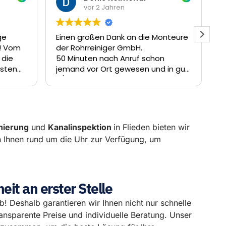
vor 2 Jahren
 Monteure
Sehr freundlich .... sofort vor Ort ....
hier wird man nicht vertröstet ....
hon
sehr gut weiter so .... ich würde mich
nd in gut
sofort wieder hier melden .... großes
rstopfung
Dankeschön
nierung
und
Kanalinspektion
in Flieden bieten wir
n Ihnen rund um die Uhr zur Verfügung, um
it an erster Stelle
eb! Deshalb garantieren wir Ihnen nicht nur schnelle
ansparente Preise und individuelle Beratung. Unser