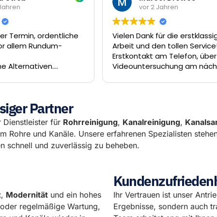
r 2 Jahren
vor 2 Jahren
k für die erstklassige
Einen großen Dank an die
d den tollen Service! Vom
der Rohrreiniger GmbH.
kt am Telefon, über die
50 Minuten nach Anruf sc
ersuchung am nächsten
jemand vor Ort gewesen u
ie Sanierung unseres
3/4 Stunde wurde die Ve
anal dank Inliner-Technik
im Schacht beseitigt.
rauf hätte es nicht
Besten Dank
siger Partner
aufen können. Das Team
 Ferat und Enrico hat eine
 Dienstleister für
Rohrreinigung
,
Kanalreinigung
,
Kanalsa
ende Arbeit geleistet. Wir
um Rohre und Kanäle. Unsere erfahrenen Spezialisten stehe
ie Rohrreiniger GmbH
 schnell und zuverlässig zu beheben.
s empfehlen.
Kundenzufriedenhe
z
,
Modernität
und ein hohes
Ihr Vertrauen ist unser Antri
l oder regelmäßige Wartung,
Ergebnisse, sondern auch tr