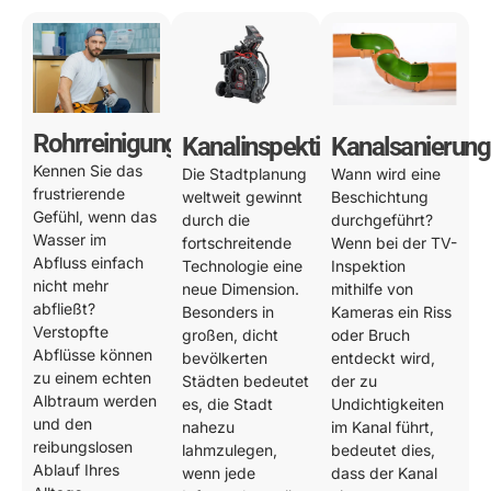
Rohrreinigung
Kanalinspektion
Kanalsanierung
Kennen Sie das
Die Stadtplanung
Wann wird eine
frustrierende
weltweit gewinnt
Beschichtung
Gefühl, wenn das
durch die
durchgeführt?
Wasser im
fortschreitende
Wenn bei der TV-
Abfluss einfach
Technologie eine
Inspektion
nicht mehr
neue Dimension.
mithilfe von
abfließt?
Besonders in
Kameras ein Riss
Verstopfte
großen, dicht
oder Bruch
Abflüsse können
bevölkerten
entdeckt wird,
zu einem echten
Städten bedeutet
der zu
Albtraum werden
es, die Stadt
Undichtigkeiten
und den
nahezu
im Kanal führt,
reibungslosen
lahmzulegen,
bedeutet dies,
Ablauf Ihres
wenn jede
dass der Kanal