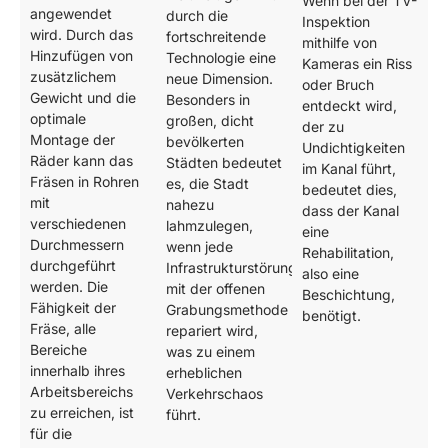
Wenn bei der TV-
angewendet
durch die
Inspektion
wird. Durch das
fortschreitende
mithilfe von
Hinzufügen von
Technologie eine
Kameras ein Riss
zusätzlichem
neue Dimension.
oder Bruch
Gewicht und die
Besonders in
entdeckt wird,
optimale
großen, dicht
der zu
Montage der
bevölkerten
Undichtigkeiten
Räder kann das
Städten bedeutet
im Kanal führt,
Fräsen in Rohren
es, die Stadt
bedeutet dies,
mit
nahezu
dass der Kanal
verschiedenen
lahmzulegen,
eine
Durchmessern
wenn jede
Rehabilitation,
durchgeführt
Infrastrukturstörung
also eine
werden. Die
mit der offenen
Beschichtung,
Fähigkeit der
Grabungsmethode
benötigt.
Fräse, alle
repariert wird,
Bereiche
was zu einem
innerhalb ihres
erheblichen
Arbeitsbereichs
Verkehrschaos
zu erreichen, ist
führt.
für die