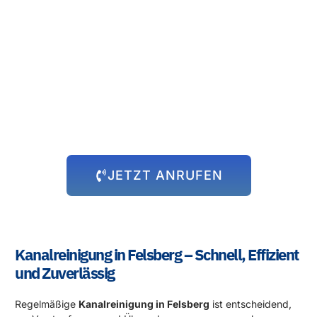
Rund um die Uhr für Sie da!
Abflussprobleme halten sich nicht an Öffnungszeiten – und wir
auch nicht! Unser 24-Stunden-Notdienst steht Ihnen immer zur
Verfügung, egal zu welcher Uhrzeit das Problem auftritt. Wir
kommen schnell zu Ihnen und beheben die Situation, damit Sie
sich wieder um die wichtigen Dinge kümmern können.
JETZT ANRUFEN
Kanalreinigung in Felsberg – Schnell, Effizient
und Zuverlässig
Regelmäßige
Kanalreinigung in Felsberg
ist entscheidend,