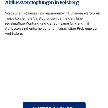
Abflussverstopfungen in Felsberg
Vorbeugen ist besser als reparieren – mit unseren wertvollen
Tipps können Sie Verstopfungen vermeiden. Eine
regelmäßige Wartung und der achtsame Umgang mit
Abflüssen sind entscheidend, um langfristige Probleme zu
verhindern.
Rund um die Uhr für Sie da!
Abflussprobleme halten sich nicht an Öffnungszeiten – und
wir auch nicht! Unser 24-Stunden-Notdienst steht Ihnen
immer zur Verfügung, egal zu welcher Uhrzeit das Problem
auftritt. Wir kommen schnell zu Ihnen und beheben die
Situation, damit Sie sich wieder um die wichtigen Dinge
kümmern können.