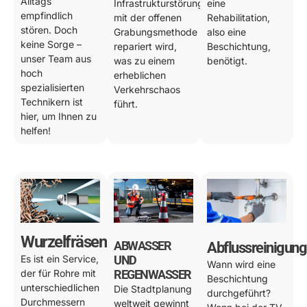
Alltags
Infrastrukturstörung
eine
empfindlich
mit der offenen
Rehabilitation,
stören. Doch
Grabungsmethode
also eine
keine Sorge –
repariert wird,
Beschichtung,
unser Team aus
was zu einem
benötigt.
hoch
erheblichen
spezialisierten
Verkehrschaos
Technikern ist
führt.
hier, um Ihnen zu
helfen!
Wurzelfräsen
ABWASSER
Abflussreinigung
Es ist ein Service,
UND
Wann wird eine
der für Rohre mit
REGENWASSER
Beschichtung
unterschiedlichen
Die Stadtplanung
durchgeführt?
Durchmessern
weltweit gewinnt