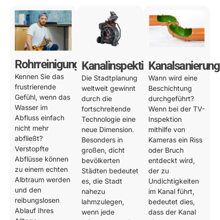
Rohrreinigung
Kanalinspektion
Kanalsanierung
Kennen Sie das
Die Stadtplanung
Wann wird eine
frustrierende
weltweit gewinnt
Beschichtung
Gefühl, wenn das
durch die
durchgeführt?
Wasser im
fortschreitende
Wenn bei der TV-
Abfluss einfach
Technologie eine
Inspektion
nicht mehr
neue Dimension.
mithilfe von
abfließt?
Besonders in
Kameras ein Riss
Verstopfte
großen, dicht
oder Bruch
Abflüsse können
bevölkerten
entdeckt wird,
zu einem echten
Städten bedeutet
der zu
Albtraum werden
es, die Stadt
Undichtigkeiten
und den
nahezu
im Kanal führt,
reibungslosen
lahmzulegen,
bedeutet dies,
Ablauf Ihres
wenn jede
dass der Kanal