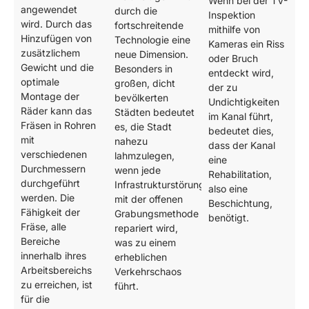
Wenn bei der TV-
angewendet
durch die
Inspektion
wird. Durch das
fortschreitende
mithilfe von
Hinzufügen von
Technologie eine
Kameras ein Riss
zusätzlichem
neue Dimension.
oder Bruch
Gewicht und die
Besonders in
entdeckt wird,
optimale
großen, dicht
der zu
Montage der
bevölkerten
Undichtigkeiten
Räder kann das
Städten bedeutet
im Kanal führt,
Fräsen in Rohren
es, die Stadt
bedeutet dies,
mit
nahezu
dass der Kanal
verschiedenen
lahmzulegen,
eine
Durchmessern
wenn jede
Rehabilitation,
durchgeführt
Infrastrukturstörung
also eine
werden. Die
mit der offenen
Beschichtung,
Fähigkeit der
Grabungsmethode
benötigt.
Fräse, alle
repariert wird,
Bereiche
was zu einem
innerhalb ihres
erheblichen
Arbeitsbereichs
Verkehrschaos
zu erreichen, ist
führt.
für die