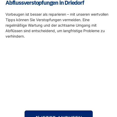
Abflussverstopfungen in Driedorf
Vorbeugen ist besser als reparieren – mit unseren wertvollen
Tipps können Sie Verstopfungen vermeiden. Eine
regelmäßige Wartung und der achtsame Umgang mit
Abflüssen sind entscheidend, um langfristige Probleme zu
verhindern.
Rund um die Uhr für Sie da!
Abflussprobleme halten sich nicht an Öffnungszeiten – und
wir auch nicht! Unser 24-Stunden-Notdienst steht Ihnen
immer zur Verfügung, egal zu welcher Uhrzeit das Problem
auftritt. Wir kommen schnell zu Ihnen und beheben die
Situation, damit Sie sich wieder um die wichtigen Dinge
kümmern können.