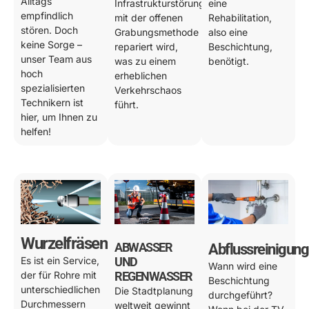
Alltags
Infrastrukturstörung
eine
empfindlich
mit der offenen
Rehabilitation,
stören. Doch
Grabungsmethode
also eine
keine Sorge –
repariert wird,
Beschichtung,
unser Team aus
was zu einem
benötigt.
hoch
erheblichen
spezialisierten
Verkehrschaos
Technikern ist
führt.
hier, um Ihnen zu
helfen!
Wurzelfräsen
ABWASSER
Abflussreinigung
Es ist ein Service,
UND
Wann wird eine
der für Rohre mit
REGENWASSER
Beschichtung
unterschiedlichen
Die Stadtplanung
durchgeführt?
Durchmessern
weltweit gewinnt