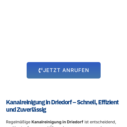
Rund um die Uhr für Sie da!
Abflussprobleme halten sich nicht an Öffnungszeiten – und wir
auch nicht! Unser 24-Stunden-Notdienst steht Ihnen immer zur
Verfügung, egal zu welcher Uhrzeit das Problem auftritt. Wir
kommen schnell zu Ihnen und beheben die Situation, damit Sie
sich wieder um die wichtigen Dinge kümmern können.
JETZT ANRUFEN
Kanalreinigung in Driedorf – Schnell, Effizient
und Zuverlässig
Regelmäßige
Kanalreinigung in Driedorf
ist entscheidend,