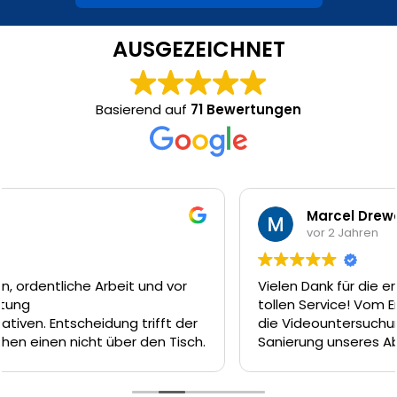
AUSGEZEICHNET
Basierend auf
71 Bewertungen
Marcel Drewes
vor 2 Jahren
Vielen Dank für die erstklassige Arbeit und den
tollen Service! Vom Erstkontakt am Telefon, über
die Videountersuchung am nächsten Tag und die
Sanierung unseres Abwasserkanal dank Inliner-
Technik am Tag darauf hätte es nicht besser
laufen können. Das Team um Firat, Ferat und Enrico