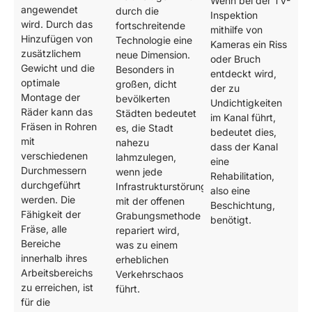
Wenn bei der TV-
angewendet
durch die
Inspektion
wird. Durch das
fortschreitende
mithilfe von
Hinzufügen von
Technologie eine
Kameras ein Riss
zusätzlichem
neue Dimension.
oder Bruch
Gewicht und die
Besonders in
entdeckt wird,
optimale
großen, dicht
der zu
Montage der
bevölkerten
Undichtigkeiten
Räder kann das
Städten bedeutet
im Kanal führt,
Fräsen in Rohren
es, die Stadt
bedeutet dies,
mit
nahezu
dass der Kanal
verschiedenen
lahmzulegen,
eine
Durchmessern
wenn jede
Rehabilitation,
durchgeführt
Infrastrukturstörung
also eine
werden. Die
mit der offenen
Beschichtung,
Fähigkeit der
Grabungsmethode
benötigt.
Fräse, alle
repariert wird,
Bereiche
was zu einem
innerhalb ihres
erheblichen
Arbeitsbereichs
Verkehrschaos
zu erreichen, ist
führt.
für die