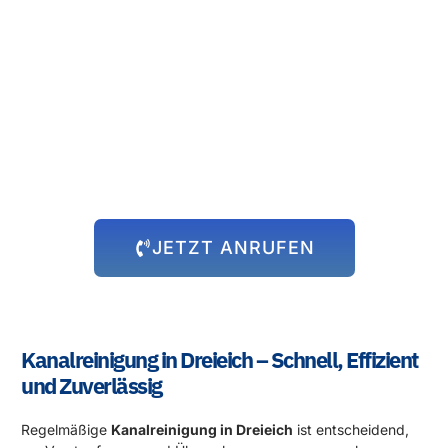
Rund um die Uhr für Sie da!
Abflussprobleme halten sich nicht an Öffnungszeiten – und wir
auch nicht! Unser 24-Stunden-Notdienst steht Ihnen immer zur
Verfügung, egal zu welcher Uhrzeit das Problem auftritt. Wir
kommen schnell zu Ihnen und beheben die Situation, damit Sie
sich wieder um die wichtigen Dinge kümmern können.
JETZT ANRUFEN
Kanalreinigung in Dreieich – Schnell, Effizient
und Zuverlässig
Regelmäßige
Kanalreinigung in Dreieich
ist entscheidend,