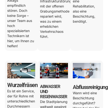
Alltags
Infrastrukturstörung
eine
empfindlich
mit der offenen
Rehabilitation,
stören. Doch
Grabungsmethode
also eine
keine Sorge –
repariert wird,
Beschichtung,
unser Team aus
was zu einem
benötigt.
hoch
erheblichen
spezialisierten
Verkehrschaos
Technikern ist
führt.
hier, um Ihnen zu
helfen!
Wurzelfräsen
ABWASSER
Abflussreinigung
Es ist ein Service,
UND
Wann wird eine
der für Rohre mit
REGENWASSER
Beschichtung
unterschiedlichen
Die Stadtplanung
durchgeführt?
Durchmessern
weltweit gewinnt