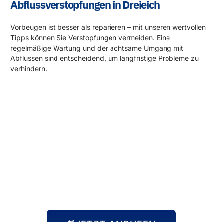
Abflussverstopfungen in Dreieich
Vorbeugen ist besser als reparieren – mit unseren wertvollen
Tipps können Sie Verstopfungen vermeiden. Eine
regelmäßige Wartung und der achtsame Umgang mit
Abflüssen sind entscheidend, um langfristige Probleme zu
verhindern.
Rund um die Uhr für Sie da!
Abflussprobleme halten sich nicht an Öffnungszeiten – und
wir auch nicht! Unser 24-Stunden-Notdienst steht Ihnen
immer zur Verfügung, egal zu welcher Uhrzeit das Problem
auftritt. Wir kommen schnell zu Ihnen und beheben die
Situation, damit Sie sich wieder um die wichtigen Dinge
kümmern können.