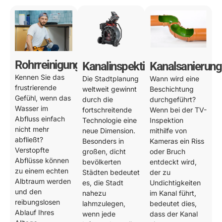
Rohrreinigung
Kanalinspektion
Kanalsanierung
Kennen Sie das
Die Stadtplanung
Wann wird eine
frustrierende
weltweit gewinnt
Beschichtung
Gefühl, wenn das
durch die
durchgeführt?
Wasser im
fortschreitende
Wenn bei der TV-
Abfluss einfach
Technologie eine
Inspektion
nicht mehr
neue Dimension.
mithilfe von
abfließt?
Besonders in
Kameras ein Riss
Verstopfte
großen, dicht
oder Bruch
Abflüsse können
bevölkerten
entdeckt wird,
zu einem echten
Städten bedeutet
der zu
Albtraum werden
es, die Stadt
Undichtigkeiten
und den
nahezu
im Kanal führt,
reibungslosen
lahmzulegen,
bedeutet dies,
Ablauf Ihres
wenn jede
dass der Kanal