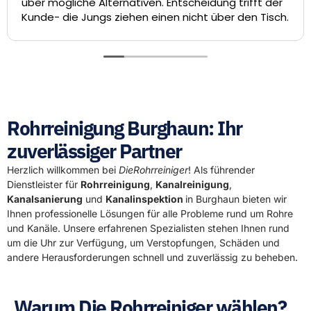
r mögliche Alternativen. Entscheidung trifft der
die
de- die Jungs ziehen einen nicht über den Tisch.
San
Tec
lauf
hat 
Die
Rohrreinigung Burghaun: Ihr
zuverlässiger Partner
Herzlich willkommen bei
DieRohrreiniger
! Als führender
Dienstleister für
Rohrreinigung
,
Kanalreinigung
,
Kanalsanierung
und
Kanalinspektion
in Burghaun bieten wir
Ihnen professionelle Lösungen für alle Probleme rund um Rohre
und Kanäle. Unsere erfahrenen Spezialisten stehen Ihnen rund
um die Uhr zur Verfügung, um Verstopfungen, Schäden und
andere Herausforderungen schnell und zuverlässig zu beheben.
Warum Die Rohrreiniger wählen?