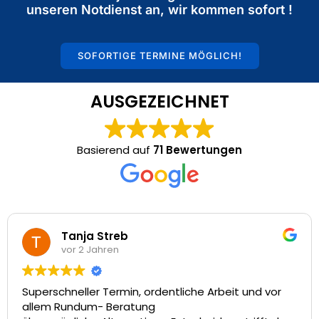
unseren Notdienst an, wir kommen sofort !
SOFORTIGE TERMINE MÖGLICH!
AUSGEZEICHNET
Basierend auf
71 Bewertungen
Tanja Streb
vor 2 Jahren
erschneller Termin, ordentliche Arbeit und vor
Viel
em Rundum- Beratung
toll