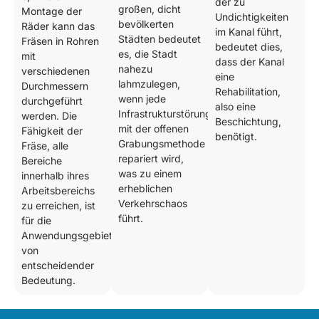
der zu
großen, dicht
Montage der
Undichtigkeiten
bevölkerten
Räder kann das
im Kanal führt,
Städten bedeutet
Fräsen in Rohren
bedeutet dies,
es, die Stadt
mit
dass der Kanal
nahezu
verschiedenen
eine
lahmzulegen,
Durchmessern
Rehabilitation,
wenn jede
durchgeführt
also eine
Infrastrukturstörung
werden. Die
Beschichtung,
mit der offenen
Fähigkeit der
benötigt.
Grabungsmethode
Fräse, alle
repariert wird,
Bereiche
was zu einem
innerhalb ihres
erheblichen
Arbeitsbereichs
Verkehrschaos
zu erreichen, ist
führt.
für die
Anwendungsgebiete
von
entscheidender
Bedeutung.