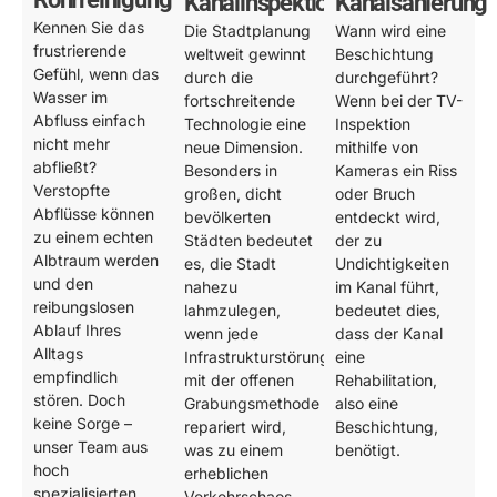
Kanalinspektion
Kanalsanierung
Kennen Sie das
Die Stadtplanung
Wann wird eine
frustrierende
weltweit gewinnt
Beschichtung
Gefühl, wenn das
durch die
durchgeführt?
Wasser im
fortschreitende
Wenn bei der TV-
Abfluss einfach
Technologie eine
Inspektion
nicht mehr
neue Dimension.
mithilfe von
abfließt?
Besonders in
Kameras ein Riss
Verstopfte
großen, dicht
oder Bruch
Abflüsse können
bevölkerten
entdeckt wird,
zu einem echten
Städten bedeutet
der zu
Albtraum werden
es, die Stadt
Undichtigkeiten
und den
nahezu
im Kanal führt,
reibungslosen
lahmzulegen,
bedeutet dies,
Ablauf Ihres
wenn jede
dass der Kanal
Alltags
Infrastrukturstörung
eine
empfindlich
mit der offenen
Rehabilitation,
stören. Doch
Grabungsmethode
also eine
keine Sorge –
repariert wird,
Beschichtung,
unser Team aus
was zu einem
benötigt.
hoch
erheblichen
spezialisierten
Verkehrschaos