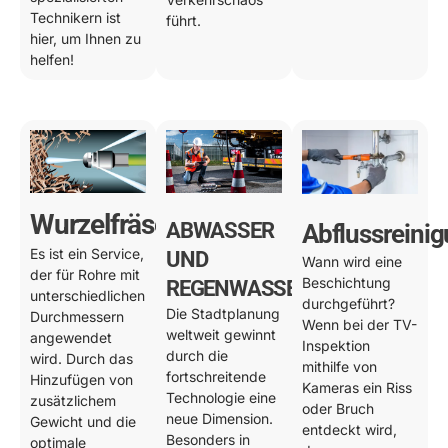
Technikern ist
führt.
hier, um Ihnen zu
helfen!
Wurzelfräsen
ABWASSER
Abflussreini
Es ist ein Service,
UND
Wann wird eine
der für Rohre mit
Beschichtung
REGENWASSER
unterschiedlichen
durchgeführt?
Die Stadtplanung
Durchmessern
Wenn bei der TV-
weltweit gewinnt
angewendet
Inspektion
durch die
wird. Durch das
mithilfe von
fortschreitende
Hinzufügen von
Kameras ein Riss
Technologie eine
zusätzlichem
oder Bruch
neue Dimension.
Gewicht und die
entdeckt wird,
Besonders in
optimale