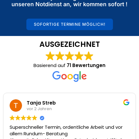
unseren Notdienst an, wir kommen sofort !
SOFORTIGE TERMINE MÖGLICH!
AUSGEZEICHNET
Basierend auf
71 Bewertungen
Marcel Drewe
vor 2 Jahren
 ordentliche Arbeit und vor
Vielen Dank für die ers
ung
tollen Service! Vom Er