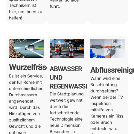
Technikern ist
führt.
hier, um Ihnen zu
helfen!
Wurzelfräsen
ABWASSER
Abflussreini
Es ist ein Service,
UND
Wann wird eine
der für Rohre mit
Beschichtung
REGENWASSER
unterschiedlichen
durchgeführt?
Die Stadtplanung
Durchmessern
Wenn bei der TV-
weltweit gewinnt
angewendet
Inspektion
durch die
wird. Durch das
mithilfe von
fortschreitende
Hinzufügen von
Kameras ein Riss
Technologie eine
zusätzlichem
oder Bruch
neue Dimension.
Gewicht und die
entdeckt wird,
Besonders in
optimale