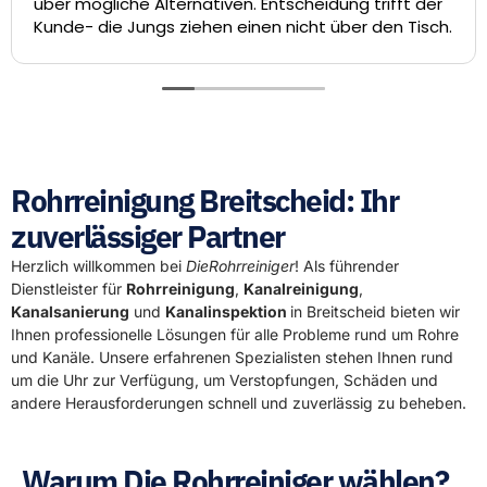
iven. Entscheidung trifft der
die Videountersuchun
en einen nicht über den Tisch.
Sanierung unseres Abw
Technik am Tag darauf
laufen können. Das Tea
hat eine hervorragende
Die Rohrreiniger Gmb
Rohrreinigung Breitscheid: Ihr
zuverlässiger Partner
Herzlich willkommen bei
DieRohrreiniger
! Als führender
Dienstleister für
Rohrreinigung
,
Kanalreinigung
,
Kanalsanierung
und
Kanalinspektion
in Breitscheid bieten wir
Ihnen professionelle Lösungen für alle Probleme rund um Rohre
und Kanäle. Unsere erfahrenen Spezialisten stehen Ihnen rund
um die Uhr zur Verfügung, um Verstopfungen, Schäden und
andere Herausforderungen schnell und zuverlässig zu beheben.
Warum Die Rohrreiniger wählen?