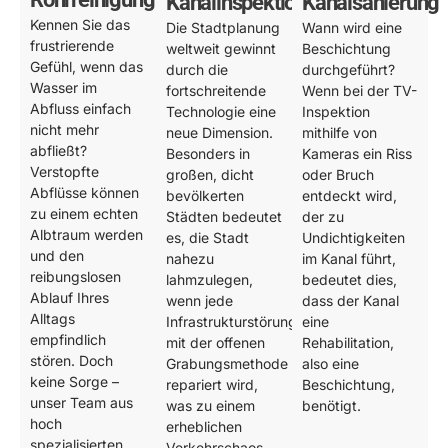
Kanalinspektion
Kanalsanierung
Kennen Sie das
Die Stadtplanung
Wann wird eine
frustrierende
weltweit gewinnt
Beschichtung
Gefühl, wenn das
durch die
durchgeführt?
Wasser im
fortschreitende
Wenn bei der TV-
Abfluss einfach
Technologie eine
Inspektion
nicht mehr
neue Dimension.
mithilfe von
abfließt?
Besonders in
Kameras ein Riss
Verstopfte
großen, dicht
oder Bruch
Abflüsse können
bevölkerten
entdeckt wird,
zu einem echten
Städten bedeutet
der zu
Albtraum werden
es, die Stadt
Undichtigkeiten
und den
nahezu
im Kanal führt,
reibungslosen
lahmzulegen,
bedeutet dies,
Ablauf Ihres
wenn jede
dass der Kanal
Alltags
Infrastrukturstörung
eine
empfindlich
mit der offenen
Rehabilitation,
stören. Doch
Grabungsmethode
also eine
keine Sorge –
repariert wird,
Beschichtung,
unser Team aus
was zu einem
benötigt.
hoch
erheblichen
spezialisierten
Verkehrschaos