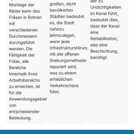
der zu
großen, dicht
Montage der
Undichtigkeiten
bevölkerten
Räder kann das
im Kanal führt,
Städten bedeutet
Fräsen in Rohren
bedeutet dies,
es, die Stadt
mit
dass der Kanal
nahezu
verschiedenen
eine
lahmzulegen,
Durchmessern
Rehabilitation,
wenn jede
durchgeführt
also eine
Infrastrukturstörung
werden. Die
Beschichtung,
mit der offenen
Fähigkeit der
benötigt.
Grabungsmethode
Fräse, alle
repariert wird,
Bereiche
was zu einem
innerhalb ihres
erheblichen
Arbeitsbereichs
Verkehrschaos
zu erreichen, ist
führt.
für die
Anwendungsgebiete
von
entscheidender
Bedeutung.