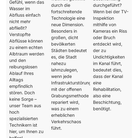
Gefühl, wenn das
durch die
durchgeführt?
Wasser im
fortschreitende
Wenn bei der TV-
Abfluss einfach
Technologie eine
Inspektion
nicht mehr
neue Dimension.
mithilfe von
abfließt?
Besonders in
Kameras ein Riss
Verstopfte
großen, dicht
oder Bruch
Abflüsse können
bevölkerten
entdeckt wird,
zu einem echten
Städten bedeutet
der zu
Albtraum werden
es, die Stadt
Undichtigkeiten
und den
nahezu
im Kanal führt,
reibungslosen
lahmzulegen,
bedeutet dies,
Ablauf Ihres
wenn jede
dass der Kanal
Alltags
Infrastrukturstörung
eine
empfindlich
mit der offenen
Rehabilitation,
stören. Doch
Grabungsmethode
also eine
keine Sorge –
repariert wird,
Beschichtung,
unser Team aus
was zu einem
benötigt.
hoch
erheblichen
spezialisierten
Verkehrschaos
Technikern ist
führt.
hier, um Ihnen zu
helfen!