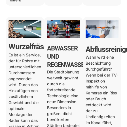
Wurzelfräsen
ABWASSER
Abflussreini
Es ist ein Service,
UND
Wann wird eine
der für Rohre mit
Beschichtung
REGENWASSER
unterschiedlichen
durchgeführt?
Die Stadtplanung
Durchmessern
Wenn bei der TV-
weltweit gewinnt
angewendet
Inspektion
durch die
wird. Durch das
mithilfe von
fortschreitende
Hinzufügen von
Kameras ein Riss
Technologie eine
zusätzlichem
oder Bruch
neue Dimension.
Gewicht und die
entdeckt wird,
Besonders in
optimale
der zu
großen, dicht
Montage der
Undichtigkeiten
bevölkerten
Räder kann das
im Kanal führt,
Städten bedeutet
Fräsen in Rohren