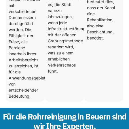
bedeutet dies,
es, die Stadt
mit
dass der Kanal
nahezu
verschiedenen
eine
lahmzulegen,
Durchmessern
Rehabilitation,
wenn jede
durchgeführt
also eine
Infrastrukturstörung
werden. Die
Beschichtung,
mit der offenen
Fähigkeit der
benötigt.
Grabungsmethode
Fräse, alle
repariert wird,
Bereiche
was zu einem
innerhalb ihres
erheblichen
Arbeitsbereichs
Verkehrschaos
zu erreichen, ist
führt.
für die
Anwendungsgebiete
von
entscheidender
Bedeutung.
Für die Rohrreinigung in Beuern sind
wir Ihre Experten.