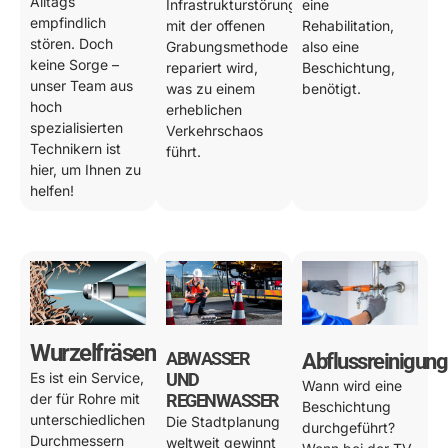
Alltags
Infrastrukturstörung
eine
empfindlich
mit der offenen
Rehabilitation,
stören. Doch
Grabungsmethode
also eine
keine Sorge –
repariert wird,
Beschichtung,
unser Team aus
was zu einem
benötigt.
hoch
erheblichen
spezialisierten
Verkehrschaos
Technikern ist
führt.
hier, um Ihnen zu
helfen!
Wurzelfräsen
ABWASSER
Abflussreinigung
Es ist ein Service,
UND
Wann wird eine
der für Rohre mit
REGENWASSER
Beschichtung
unterschiedlichen
Die Stadtplanung
durchgeführt?
Durchmessern
weltweit gewinnt