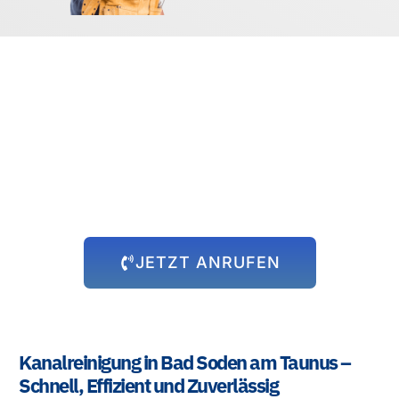
Rund um die Uhr für Sie da!
Abflussprobleme halten sich nicht an Öffnungszeiten – und wir
auch nicht! Unser 24-Stunden-Notdienst steht Ihnen immer zur
Verfügung, egal zu welcher Uhrzeit das Problem auftritt. Wir
kommen schnell zu Ihnen und beheben die Situation, damit Sie
sich wieder um die wichtigen Dinge kümmern können.
JETZT ANRUFEN
Kanalreinigung in Bad Soden am Taunus –
Schnell, Effizient und Zuverlässig