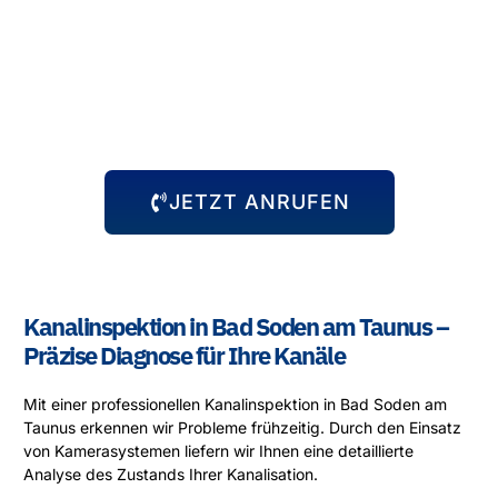
Abflussprobleme halten sich nicht an Öffnungszeiten – und
wir auch nicht! Unser 24-Stunden-Notdienst steht Ihnen
immer zur Verfügung, egal zu welcher Uhrzeit das Problem
auftritt. Wir kommen schnell zu Ihnen und beheben die
Situation, damit Sie sich wieder um die wichtigen Dinge
kümmern können.
JETZT ANRUFEN
Kanalinspektion in Bad Soden am Taunus –
Präzise Diagnose für Ihre Kanäle
Mit einer professionellen Kanalinspektion in Bad Soden am
Taunus erkennen wir Probleme frühzeitig. Durch den Einsatz
von Kamerasystemen liefern wir Ihnen eine detaillierte
Analyse des Zustands Ihrer Kanalisation.