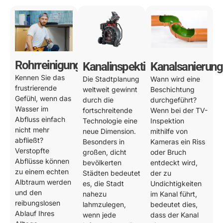
Rohrreinigung
Kanalinspektion
Kanalsanierung
Kennen Sie das
Die Stadtplanung
Wann wird eine
frustrierende
weltweit gewinnt
Beschichtung
Gefühl, wenn das
durch die
durchgeführt?
Wasser im
fortschreitende
Wenn bei der TV-
Abfluss einfach
Technologie eine
Inspektion
nicht mehr
neue Dimension.
mithilfe von
abfließt?
Besonders in
Kameras ein Riss
Verstopfte
großen, dicht
oder Bruch
Abflüsse können
bevölkerten
entdeckt wird,
zu einem echten
Städten bedeutet
der zu
Albtraum werden
es, die Stadt
Undichtigkeiten
und den
nahezu
im Kanal führt,
reibungslosen
lahmzulegen,
bedeutet dies,
Ablauf Ihres
wenn jede
dass der Kanal