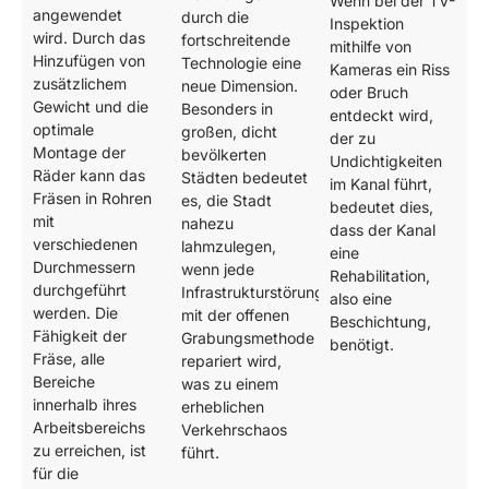
Wenn bei der TV-
angewendet
durch die
Inspektion
wird. Durch das
fortschreitende
mithilfe von
Hinzufügen von
Technologie eine
Kameras ein Riss
zusätzlichem
neue Dimension.
oder Bruch
Gewicht und die
Besonders in
entdeckt wird,
optimale
großen, dicht
der zu
Montage der
bevölkerten
Undichtigkeiten
Räder kann das
Städten bedeutet
im Kanal führt,
Fräsen in Rohren
es, die Stadt
bedeutet dies,
mit
nahezu
dass der Kanal
verschiedenen
lahmzulegen,
eine
Durchmessern
wenn jede
Rehabilitation,
durchgeführt
Infrastrukturstörung
also eine
werden. Die
mit der offenen
Beschichtung,
Fähigkeit der
Grabungsmethode
benötigt.
Fräse, alle
repariert wird,
Bereiche
was zu einem
innerhalb ihres
erheblichen
Arbeitsbereichs
Verkehrschaos
zu erreichen, ist
führt.
für die