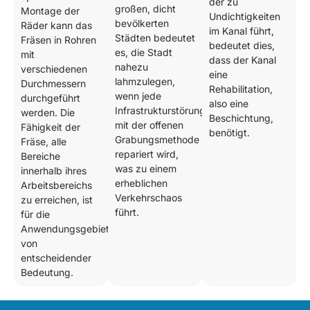
der zu
großen, dicht
Montage der
Undichtigkeiten
bevölkerten
Räder kann das
im Kanal führt,
Städten bedeutet
Fräsen in Rohren
bedeutet dies,
es, die Stadt
mit
dass der Kanal
nahezu
verschiedenen
eine
lahmzulegen,
Durchmessern
Rehabilitation,
wenn jede
durchgeführt
also eine
Infrastrukturstörung
werden. Die
Beschichtung,
mit der offenen
Fähigkeit der
benötigt.
Grabungsmethode
Fräse, alle
repariert wird,
Bereiche
was zu einem
innerhalb ihres
erheblichen
Arbeitsbereichs
Verkehrschaos
zu erreichen, ist
führt.
für die
Anwendungsgebiete
von
entscheidender
Bedeutung.