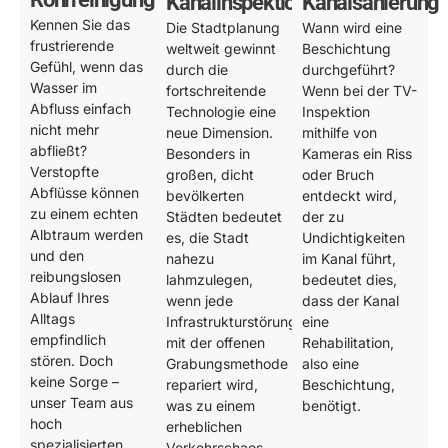
Kanalinspektion
Kanalsanierung
Kennen Sie das
Die Stadtplanung
Wann wird eine
frustrierende
weltweit gewinnt
Beschichtung
Gefühl, wenn das
durch die
durchgeführt?
Wasser im
fortschreitende
Wenn bei der TV-
Abfluss einfach
Technologie eine
Inspektion
nicht mehr
neue Dimension.
mithilfe von
abfließt?
Besonders in
Kameras ein Riss
Verstopfte
großen, dicht
oder Bruch
Abflüsse können
bevölkerten
entdeckt wird,
zu einem echten
Städten bedeutet
der zu
Albtraum werden
es, die Stadt
Undichtigkeiten
und den
nahezu
im Kanal führt,
reibungslosen
lahmzulegen,
bedeutet dies,
Ablauf Ihres
wenn jede
dass der Kanal
Alltags
Infrastrukturstörung
eine
empfindlich
mit der offenen
Rehabilitation,
stören. Doch
Grabungsmethode
also eine
keine Sorge –
repariert wird,
Beschichtung,
unser Team aus
was zu einem
benötigt.
hoch
erheblichen
spezialisierten
Verkehrschaos