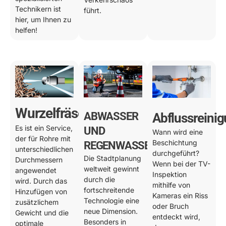
Technikern ist
führt.
hier, um Ihnen zu
helfen!
Wurzelfräsen
ABWASSER
Abflussreini
Es ist ein Service,
UND
Wann wird eine
der für Rohre mit
Beschichtung
REGENWASSER
unterschiedlichen
durchgeführt?
Die Stadtplanung
Durchmessern
Wenn bei der TV-
weltweit gewinnt
angewendet
Inspektion
durch die
wird. Durch das
mithilfe von
fortschreitende
Hinzufügen von
Kameras ein Riss
Technologie eine
zusätzlichem
oder Bruch
neue Dimension.
Gewicht und die
entdeckt wird,
Besonders in
optimale